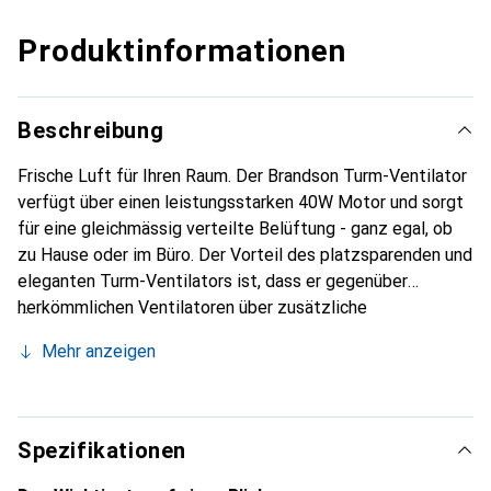
Produktinformationen
Beschreibung
Frische Luft für Ihren Raum. Der Brandson Turm-Ventilator
verfügt über einen leistungsstarken 40W Motor und sorgt
für eine gleichmässig verteilte Belüftung - ganz egal, ob
zu Hause oder im Büro. Der Vorteil des platzsparenden und
eleganten Turm-Ventilators ist, dass er gegenüber
herkömmlichen Ventilatoren über zusätzliche
Einstellungsmöglichkeiten verfügt und bedingt durch die
Mehr anzeigen
Bauform und 60° Oszillationsfunktion die Luft
grossflächiger im Raum verteilen kann. Alle Betriebsmodi
können hierbei bequem über die beiliegende IR-
Fernbedienung angesteuert werden. Drei
Spezifikationen
Geschwindigkeiten, 3 Betriebsmodi, Display mit