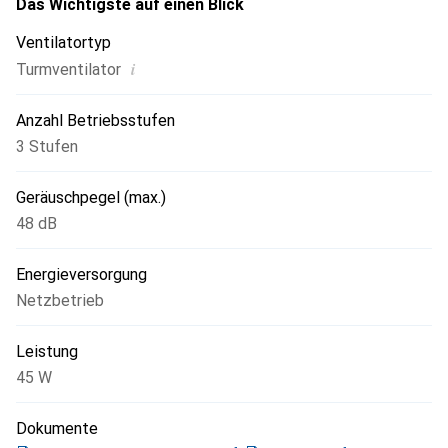
Temperaturanzeige, Timer.
Das Wichtigste auf einen Blick
Ventilatortyp
i
Turmventilator
Anzahl Betriebsstufen
3 Stufen
Geräuschpegel (max.)
48 dB
Energieversorgung
Netzbetrieb
Leistung
45 W
Dokumente