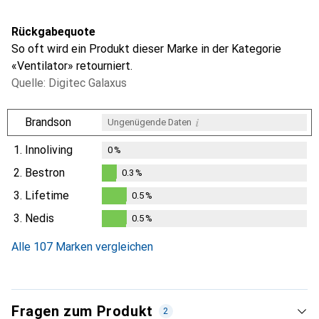
Rückgabequote
So oft wird ein Produkt dieser Marke in der Kategorie
«Ventilator» retourniert.
Quelle: Digitec Galaxus
i
Brandson
Ungenügende Daten
1.
Innoliving
0
%
2.
Bestron
0.3
%
0.3
%
3.
Lifetime
0.5
%
0.5
%
3.
Nedis
0.5
%
0.5
%
Alle 107 Marken vergleichen
Fragen zum Produkt
2