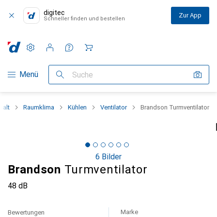
digitec
Zur App
Schneller finden und bestellen
Einstellungen
Kundenkonto
Vergleichslisten
Merklisten
Warenkorb
Navigation nach Kategorien
Menü
Suche
halt
Raumklima
Kühlen
Ventilator
Brandson Turmventilator
6 Bilder
Brandson
Turmventilator
48 dB
Marke
Bewertungen