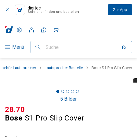
digitec
Zur App
Schneller finden und bestellen
Einstellungen
Kundenkonto
Vergleichslisten
Merklisten
Warenkorb
Navigation nach Kategorien
Menü
Suche
ubehör Lautsprecher
Lautsprecher Bauteile
Bose S1 Pro Slip Cover
5 Bilder
CHF
28.70
Bose
S1 Pro Slip Cover