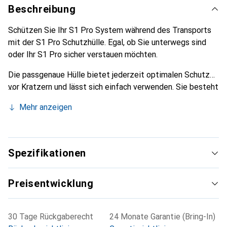
Beschreibung
Schützen Sie Ihr S1 Pro System während des Transports
mit der S1 Pro Schutzhülle. Egal, ob Sie unterwegs sind
oder Ihr S1 Pro sicher verstauen möchten.
Die passgenaue Hülle bietet jederzeit optimalen Schutz
vor Kratzern und lässt sich einfach verwenden. Sie besteht
aus robustem Nylon mit aufgesticktem Bose-Logo auf der
Mehr anzeigen
Vorderseite. An der Oberseite verfügt sie ausserdem über
eine Öffnung, sodass Sie den Tragegriff des S1 Pro zum
bequemen Transport des Systems nutzen können.
Spezifikationen
Preisentwicklung
30 Tage Rückgaberecht
24 Monate Garantie (Bring-In)