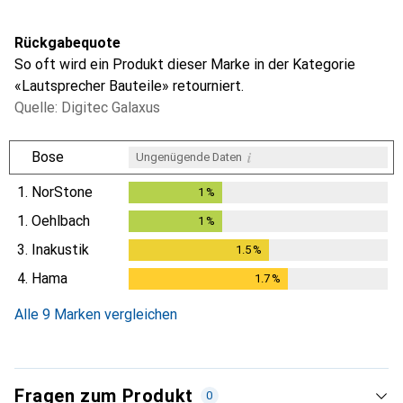
Rückgabequote
So oft wird ein Produkt dieser Marke in der Kategorie
«Lautsprecher Bauteile» retourniert.
Quelle: Digitec Galaxus
i
Bose
Ungenügende Daten
1.
NorStone
1
%
1
%
1.
Oehlbach
1
%
1
%
3.
Inakustik
1.5
%
1.5
%
4.
Hama
1.7
%
1.7
%
Alle 9 Marken vergleichen
Fragen zum Produkt
0