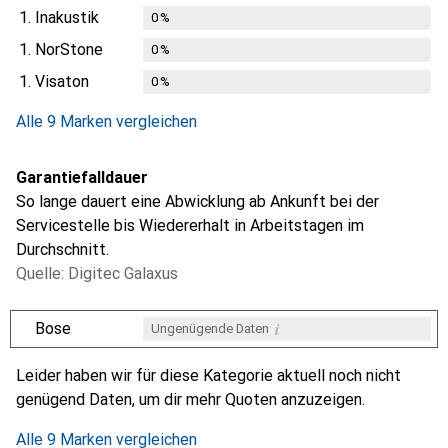
1.
Inakustik
0
%
1.
NorStone
0
%
1.
Visaton
0
%
Alle 9 Marken vergleichen
Garantiefalldauer
So lange dauert eine Abwicklung ab Ankunft bei der
Servicestelle bis Wiedererhalt in Arbeitstagen im
Durchschnitt.
Quelle: Digitec Galaxus
i
Bose
Ungenügende Daten
i
i
i
i
Ungenügende Daten
Ungenügende Daten
Ungenügende Daten
Ungenügende Daten
Leider haben wir für diese Kategorie aktuell noch nicht
genügend Daten, um dir mehr Quoten anzuzeigen.
Alle 9 Marken vergleichen