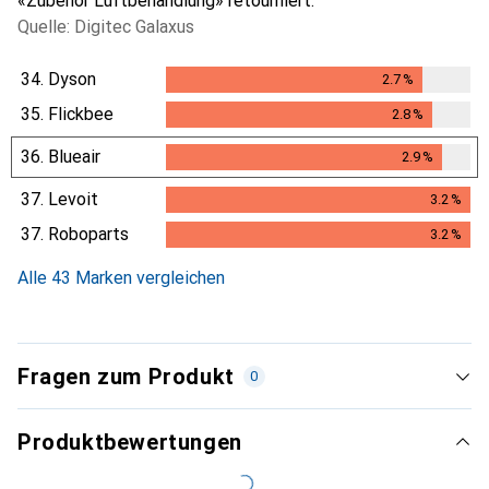
«Zubehör Luftbehandlung» retourniert.
Quelle: Digitec Galaxus
34.
Dyson
2.7
%
2.7
%
35.
Flickbee
2.8
%
2.8
%
36.
Blueair
2.9
%
2.9
%
37.
Levoit
3.2
%
3.2
%
37.
Roboparts
3.2
%
3.2
%
Alle 43 Marken vergleichen
Fragen zum Produkt
0
Produktbewertungen