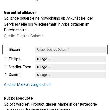
Garantiefalldauer
So lange dauert eine Abwicklung ab Ankunft bei der
Servicestelle bis Wiedererhalt in Arbeitstagen im
Durchschnitt.
Quelle: Digitec Galaxus
i
Blueair
Ungenügende Daten
1.
Philips
i
0
Tage
1.
Stadler Form
i
0
Tage
1.
Xiaomi
i
0
Tage
i
Ungenügende Daten
Alle 43 Marken vergleichen
Rückgabequote
So oft wird ein Produkt dieser Marke in der Kategorie