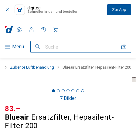
digitec
Zur App
Schneller finden und bestellen
Einstellungen
Kundenkonto
Vergleichslisten
Merklisten
Warenkorb
Navigation nach Kategorien
Menü
Suche
g
Zubehör Luftbehandlung
Blueair Ersatzfilter, Hepasilent-Filter 200
7 Bilder
CHF
83.–
Blueair
Ersatzfilter, Hepasilent-
Filter 200