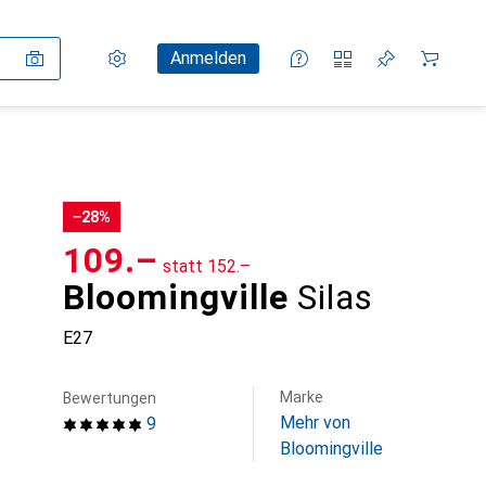
Einstellungen
Kundenkonto
Vergleichslisten
Merklisten
Warenkorb
Anmelden
−28%
CHF
109.–
statt
CHF
152.–
Bloomingville
Silas
E27
Marke
Bewertungen
Mehr von
9
Bloomingville