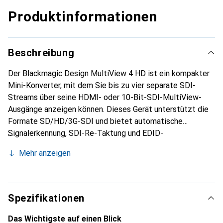
Produktinformationen
Beschreibung
Der Blackmagic Design MultiView 4 HD ist ein kompakter
Mini-Konverter, mit dem Sie bis zu vier separate SDI-
Streams über seine HDMI- oder 10-Bit-SDI-MultiView-
Ausgänge anzeigen können. Dieses Gerät unterstützt die
Formate SD/HD/3G-SDI und bietet automatische
Signalerkennung, SDI-Re-Taktung und EDID-
Unterstützung. Jede Ansicht kann benutzerdefinierte
Mehr anzeigen
Überlagerungen wie Labels und Audiometer anzeigen, und
die integrierte USB 2.0-Schnittstelle kann für Updates
verwendet werden. Das Metallgehäuse des MultiView 4
HD misst ca. 5,3 x 3,6 Zoll und beinhaltet ein Netzteil mit
Spezifikationen
internationalen Adaptern.
Das Wichtigste auf einen Blick