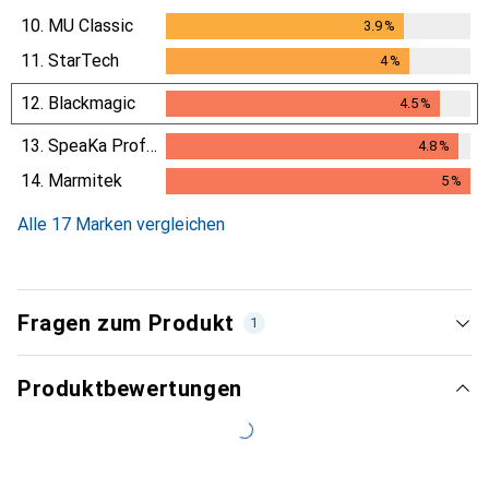
10.
MU Classic
3.9
%
3.9
%
11.
StarTech
4
%
4
%
12.
Blackmagic
4.5
%
4.5
%
13.
SpeaKa Professional
4.8
%
4.8
%
14.
Marmitek
5
%
5
%
Alle 17 Marken vergleichen
Fragen zum Produkt
1
Produktbewertungen