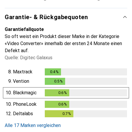
Garantie- & Rückgabequoten
Garantiefallquote
So oft weist ein Produkt dieser Marke in der Kategorie
«Video Converter» innerhalb der ersten 24 Monate einen
Defekt auf.
Quelle: Digitec Galaxus
8.
Maxtrack
0.4
%
0.4
%
9.
Vention
0.5
%
0.5
%
10.
Blackmagic
0.6
%
0.6
%
10.
PhoneLook
0.6
%
0.6
%
12.
Deltalabs
0.7
%
0.7
%
Alle 17 Marken vergleichen