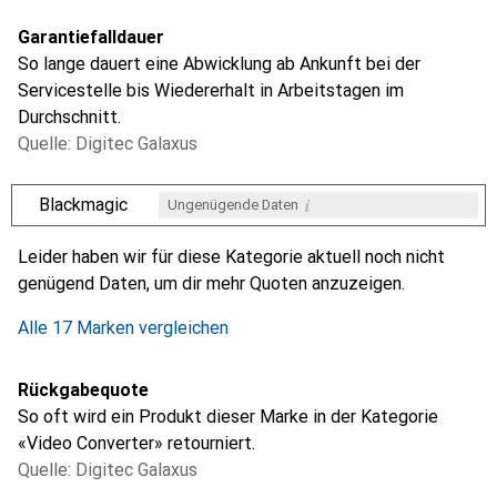
Garantiefalldauer
So lange dauert eine Abwicklung ab Ankunft bei der
Servicestelle bis Wiedererhalt in Arbeitstagen im
Durchschnitt.
Quelle: Digitec Galaxus
i
Blackmagic
Ungenügende Daten
i
i
i
i
Ungenügende Daten
Ungenügende Daten
Ungenügende Daten
Ungenügende Daten
Leider haben wir für diese Kategorie aktuell noch nicht
genügend Daten, um dir mehr Quoten anzuzeigen.
Alle 17 Marken vergleichen
Rückgabequote
So oft wird ein Produkt dieser Marke in der Kategorie
«Video Converter» retourniert.
Quelle: Digitec Galaxus