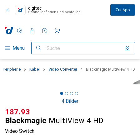
digitec
Zur App
Schneller finden und bestellen
Einstellungen
Kundenkonto
Vergleichslisten
Merklisten
Warenkorb
Navigation nach Kategorien
Menü
Suche
Peripherie
Kabel
Video Converter
Blackmagic MultiView 4 HD
4 Bilder
CHF
187.93
Blackmagic
MultiView 4 HD
Video Switch