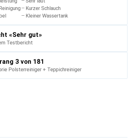
leistung
Sehr laut
Reinigung
Kurzer Schlauch
bel
Kleiner Wassertank
cht
«
Sehr gut
»
em Testbericht
rang
3
von 181
orie
Polsterreiniger + Teppichreiniger