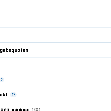
g
kgabequoten
2
e
ukt
47
Volumen der Tanks (Vmax: 2,9 bz
kompakte Maße
ngen
1304