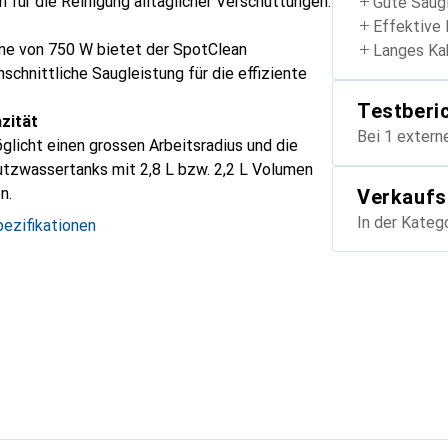
 für die Reinigung alltäglicher Verschüttungen.
Gute Saug
Effektive 
me von 750 W bietet der SpotClean
Langes Ka
schnittliche Saugleistung für die effiziente
Testberi
zität
Bei 1 extern
glicht einen grossen Arbeitsradius und die
tzwassertanks mit 2,8 L bzw. 2,2 L Volumen
n.
Verkaufs
In der Kateg
ezifikationen