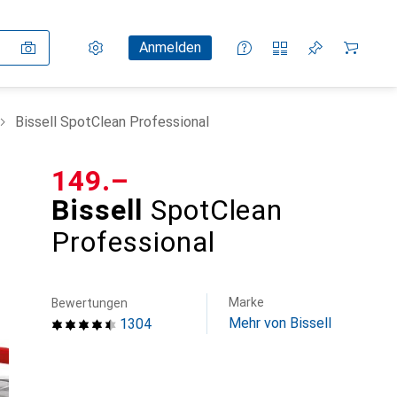
Einstellungen
Kundenkonto
Vergleichslisten
Merklisten
Warenkorb
Anmelden
Bissell SpotClean Professional
CHF
149.–
Bissell
SpotClean
Professional
Marke
Bewertungen
Mehr von Bissell
1304