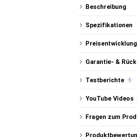
Beschreibung
Spezifikationen
Preisentwicklun
Garantie- & Rüc
Testberichte
1
YouTube Videos
Neuest
Fragen zum Prod
Sehr gut
i
91/100
Produktbewertu