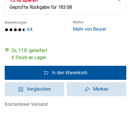
CHF
15.92
sparen
Geprüfte Rückgabe für
CHF
183.08
Marke
Bewertungen
Mehr von Beurer
64
Di, 11.8. geliefert
6 Stück an Lager
In den Warenkorb
Vergleichen
Merken
kostenloser Versand