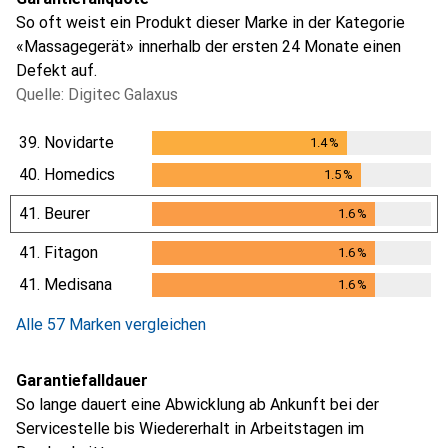
So oft weist ein Produkt dieser Marke in der Kategorie
«Massagegerät» innerhalb der ersten 24 Monate einen
Defekt auf.
Quelle: Digitec Galaxus
39.
Novidarte
1.4
%
1.4
%
40.
Homedics
1.5
%
1.5
%
41.
Beurer
1.6
%
1.6
%
41.
Fitagon
1.6
%
1.6
%
41.
Medisana
1.6
%
1.6
%
Alle 57 Marken vergleichen
Garantiefalldauer
So lange dauert eine Abwicklung ab Ankunft bei der
Servicestelle bis Wiedererhalt in Arbeitstagen im