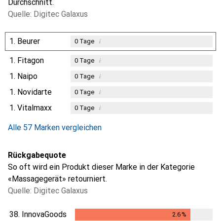
Durchschnitt.
Quelle: Digitec Galaxus
1.
Beurer
i
0
Tage
1.
Fitagon
i
0
Tage
1.
Naipo
i
0
Tage
1.
Novidarte
i
0
Tage
1.
Vitalmaxx
i
0
Tage
Alle 57 Marken vergleichen
Rückgabequote
So oft wird ein Produkt dieser Marke in der Kategorie
«Massagegerät» retourniert.
Quelle: Digitec Galaxus
38.
InnovaGoods
2.6
%
2.6
%