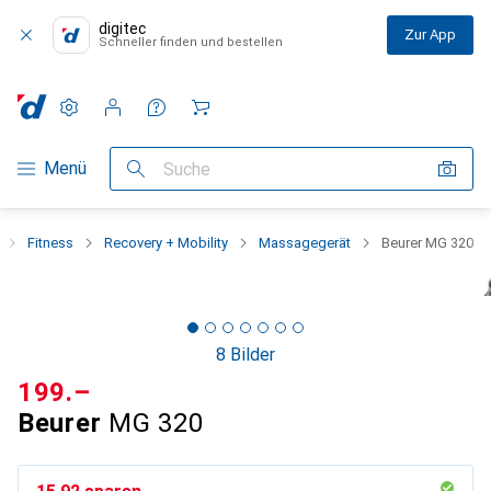
digitec
Zur App
Schneller finden und bestellen
Einstellungen
Kundenkonto
Vergleichslisten
Merklisten
Warenkorb
Navigation nach Kategorien
Menü
Suche
Fitness
Recovery + Mobility
Massagegerät
Beurer MG 320
8 Bilder
CHF
199.–
Beurer
MG 320