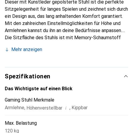
Dieser mit Kunstleder gepolsterte Stuhl ist die perfekte
Sitzgelegenheit für langes Spielen und zeichnet sich durch
ein Design aus, das lang anhaltenden Komfort garantiert.
Mit den zahlreichen Einstellmöglichkeiten für Höhe und
Armlehnen kannst du ihn an deine Bedürfnisse anpassen.
Die Sitzfläche des Stuhls ist mit Memory-Schaumstoff
ausgestattet, der sich den Konturen deines Körpers
Mehr anzeigen
anpasst, Druckstellen reduziert und höchsten Komfort
bietet. Die zusätzliche Polsterung im Nacken- und
Lendenbereich entlastet die Wirbelsäule, und dank einer
ausziehbaren Fussstütze kannst du deine Beine voll
Spezifikationen
ausstrecken. Wenn du Lust auf ein Nickerchen hast, stellst
du die Rückenlehne einfach in eine ganz zurückgelehnte
Das Wichtigste auf einen Blick
Position und ziehst die Fussstütze heraus.
Gaming Stuhl Merkmale
i
Armlehne
,
,
Kippbar
Höhenverstellbar
Max. Belastung
120 kg