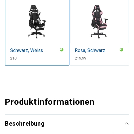
Schwarz, Weiss
Rosa, Schwarz
CHF
210.–
CHF
219.99
Produktinformationen
Beschreibung