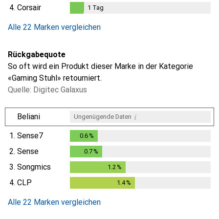
4.
Corsair
1
Tag
1
Tag
Alle 22 Marken vergleichen
Rückgabequote
So oft wird ein Produkt dieser Marke in der Kategorie
«Gaming Stuhl» retourniert.
Quelle: Digitec Galaxus
i
Beliani
Ungenügende Daten
1.
Sense7
0.6
%
0.6
%
2.
Sense
0.7
%
0.7
%
3.
Songmics
1.2
%
1.2
%
4.
CLP
1.4
%
1.4
%
Alle 22 Marken vergleichen