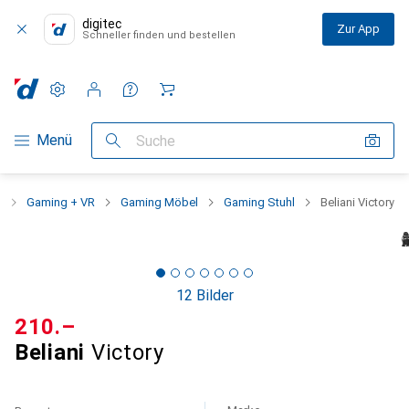
digitec
Zur App
Schneller finden und bestellen
Einstellungen
Kundenkonto
Vergleichslisten
Merklisten
Warenkorb
Navigation nach Kategorien
Menü
Suche
t
Gaming + VR
Gaming Möbel
Gaming Stuhl
Beliani Victory
12 Bilder
CHF
210.–
Beliani
Victory