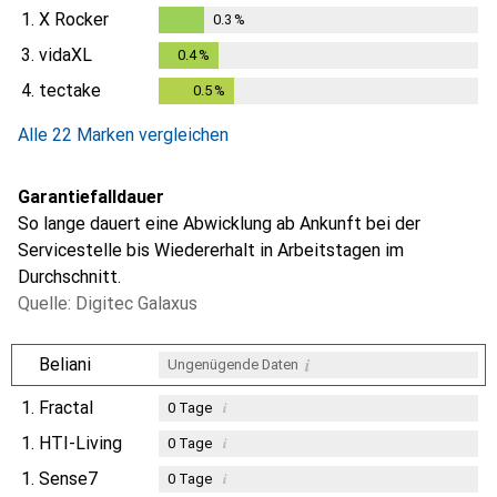
0.3
%
1.
X Rocker
0.3
%
0.3
%
3.
vidaXL
0.4
%
0.4
%
4.
tectake
0.5
%
0.5
%
Alle 22 Marken vergleichen
Garantiefalldauer
So lange dauert eine Abwicklung ab Ankunft bei der
Servicestelle bis Wiedererhalt in Arbeitstagen im
Durchschnitt.
Quelle: Digitec Galaxus
i
Beliani
Ungenügende Daten
1.
Fractal
i
0
Tage
1.
HTI-Living
i
0
Tage
1.
Sense7
i
0
Tage