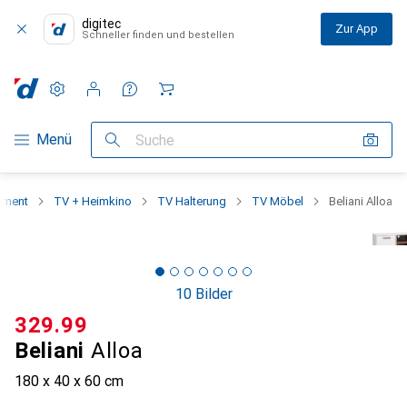
digitec
Zur App
Schneller finden und bestellen
Einstellungen
Kundenkonto
Vergleichslisten
Merklisten
Warenkorb
Navigation nach Kategorien
Menü
Suche
iment
TV + Heimkino
TV Halterung
TV Möbel
Beliani Alloa
10 Bilder
CHF
329.99
Beliani
Alloa
180 x 40 x 60 cm