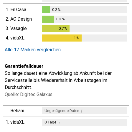
1.
En.Casa
0.2
%
0.2
%
2.
AC Design
0.3
%
0.3
%
3.
Vasagle
0.7
%
0.7
%
4.
vidaXL
1
%
1
%
Alle 12 Marken vergleichen
Garantiefalldauer
So lange dauert eine Abwicklung ab Ankunft bei der
Servicestelle bis Wiedererhalt in Arbeitstagen im
Durchschnitt.
Quelle: Digitec Galaxus
i
Beliani
Ungenügende Daten
1.
vidaXL
i
0
Tage
i
i
i
Ungenügende Daten
Ungenügende Daten
Ungenügende Daten