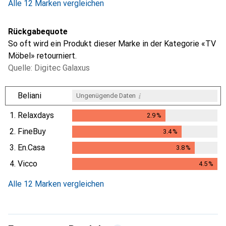
Alle 12 Marken vergleichen
Rückgabequote
So oft wird ein Produkt dieser Marke in der Kategorie «TV
Möbel» retourniert.
Quelle: Digitec Galaxus
i
Beliani
Ungenügende Daten
1.
Relaxdays
2.9
%
2.9
%
2.
FineBuy
3.4
%
3.4
%
3.
En.Casa
3.8
%
3.8
%
4.
Vicco
4.5
%
4.5
%
Alle 12 Marken vergleichen