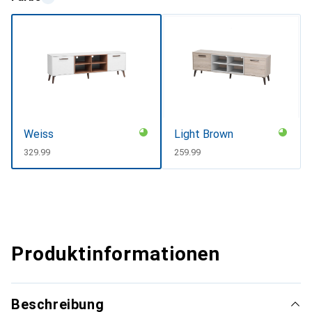
Weiss
Light Brown
CHF
329.99
CHF
259.99
Produktinformationen
Beschreibung