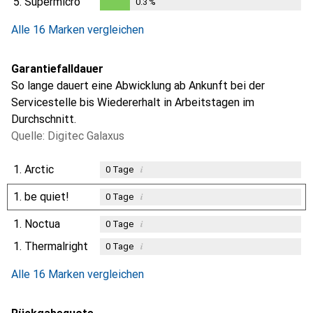
5.
Supermicro
0.3
%
0.3
%
Alle 16 Marken vergleichen
Garantiefalldauer
So lange dauert eine Abwicklung ab Ankunft bei der
Servicestelle bis Wiedererhalt in Arbeitstagen im
Durchschnitt.
Quelle: Digitec Galaxus
1.
Arctic
i
0
Tage
1.
be quiet!
i
0
Tage
1.
Noctua
i
0
Tage
1.
Thermalright
i
0
Tage
Alle 16 Marken vergleichen