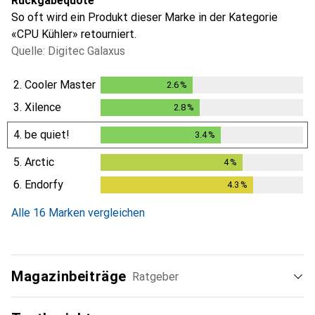
Rückgabequote
So oft wird ein Produkt dieser Marke in der Kategorie
«CPU Kühler» retourniert.
Quelle: Digitec Galaxus
2.
Cooler Master
2.6
%
2.6
%
3.
Xilence
2.8
%
2.8
%
4.
be quiet!
3.4
%
3.4
%
5.
Arctic
4
%
4
%
6.
Endorfy
4.3
%
4.3
%
Alle 16 Marken vergleichen
Magazinbeiträge
Ratgeber