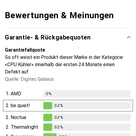
Bewertungen & Meinungen
Garantie- & Rückgabequoten
Garantiefallquote
So oft weist ein Produkt dieser Marke in der Kategorie
«CPU Kühler» innerhalb der ersten 24 Monate einen
Defekt auf.
Quelle: Digitec Galaxus
1.
AMD
0
%
2.
be quiet!
0.2
%
0.2
%
2.
Noctua
0.2
%
0.2
%
2.
Thermalright
0.2
%
0.2
%