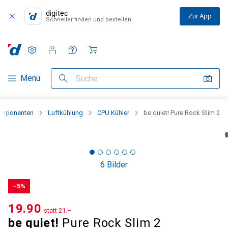
digitec
Zur App
Schneller finden und bestellen
Einstellungen
Kundenkonto
Vergleichslisten
Merklisten
Warenkorb
Navigation nach Kategorien
Menü
Suche
omponenten
Luftkühlung
CPU Kühler
be quiet! Pure Rock Slim 2
6 Bilder
−5%
CHF
19.90
statt
CHF
21.–
be quiet!
Pure Rock Slim 2