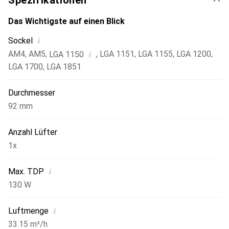
Spezifikationen
transportieren die Wärme optimal an die Kühllamellen.
Das Wichtigste auf einen Blick
i
Sockel
i
AM4
,
AM5
,
,
LGA 1151
,
LGA 1155
,
LGA 1200
,
LGA 1150
LGA 1700
,
LGA 1851
Durchmesser
92 mm
Anzahl Lüfter
1x
i
Max. TDP
130 W
i
Luftmenge
33.15 m³/h