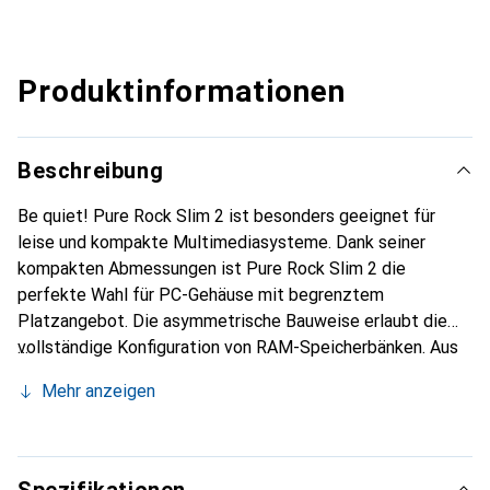
Produktinformationen
Beschreibung
Be quiet! Pure Rock Slim 2 ist besonders geeignet für
leise und kompakte Multimediasysteme. Dank seiner
kompakten Abmessungen ist Pure Rock Slim 2 die
perfekte Wahl für PC-Gehäuse mit begrenztem
Platzangebot. Die asymmetrische Bauweise erlaubt die
vollständige Konfiguration von RAM-Speicherbänken. Aus
diesem Grund ist der Kühler mit einer Vielzahl von
Mehr anzeigen
Komponenten kompatibel und erlaubt viele
Konfigurationsmöglichkeiten. Der Pure Rock Slim 2 verfügt
über drei Heatpipes mit Aluminiumkappen. Diese sind der
Schlüssel seiner hohen Kühlleistung, denn sie