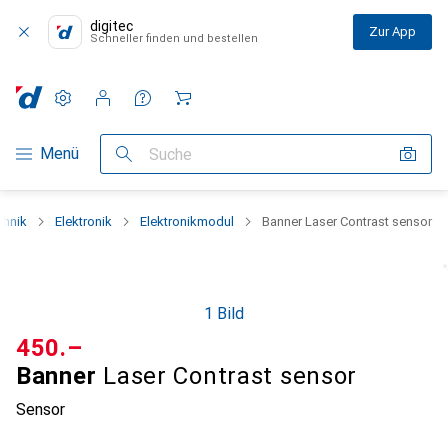
digitec
Zur App
Schneller finden und bestellen
Einstellungen
Kundenkonto
Vergleichslisten
Merklisten
Warenkorb
Navigation nach Kategorien
Menü
Suche
chnik
Elektronik
Elektronikmodul
Banner Laser Contrast sensor
1 Bild
CHF
450.–
Banner
Laser Contrast sensor
Sensor