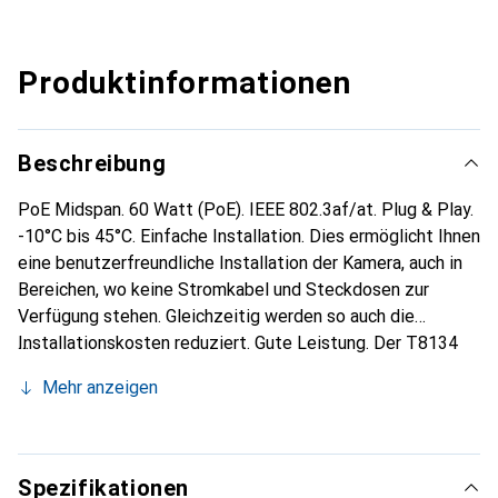
Produktinformationen
Beschreibung
PoE Midspan. 60 Watt (PoE). IEEE 802.3af/at. Plug & Play.
-10°C bis 45°C. Einfache Installation. Dies ermöglicht Ihnen
eine benutzerfreundliche Installation der Kamera, auch in
Bereichen, wo keine Stromkabel und Steckdosen zur
Verfügung stehen. Gleichzeitig werden so auch die
Installationskosten reduziert. Gute Leistung. Der T8134
liefert 60 W, was für den Betrieb von beispielsweise AXIS
Mehr anzeigen
Q60-E Netzwerk-Kameras in Temperaturbereichen unter
-20°C erforderlich ist. Power over Ethernet (PoE). Mit
Power over Ethernet können Sie kompatible Geräte über
das Netzwerkkabel mit Strom versorgen. Besonders für
Spezifikationen