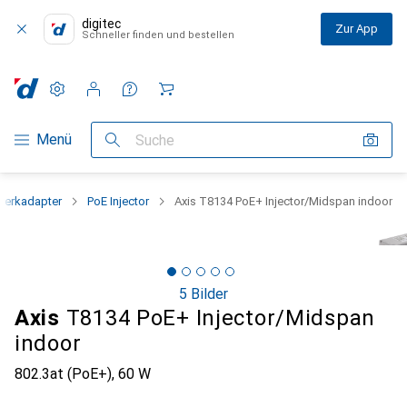
digitec
Zur App
Schneller finden und bestellen
Einstellungen
Kundenkonto
Vergleichslisten
Merklisten
Warenkorb
Navigation nach Kategorien
Menü
Suche
werkadapter
PoE Injector
Axis T8134 PoE+ Injector/Midspan indoor
5 Bilder
Axis
T8134 PoE+ Injector/Midspan
indoor
802.3at (PoE+), 60 W