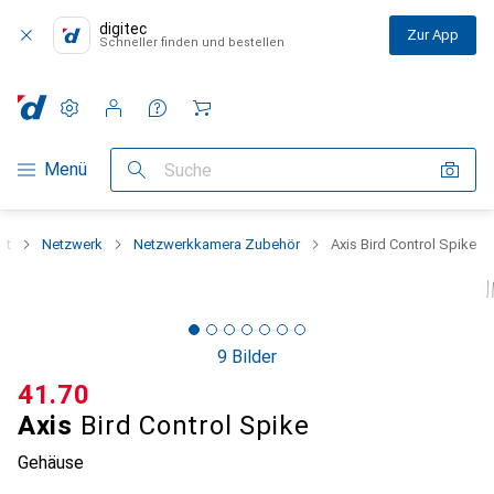
digitec
Zur App
Schneller finden und bestellen
Einstellungen
Kundenkonto
Vergleichslisten
Merklisten
Warenkorb
Navigation nach Kategorien
Menü
Suche
nt
Netzwerk
Netzwerkkamera Zubehör
Axis Bird Control Spike
9 Bilder
CHF
41.70
Axis
Bird Control Spike
Gehäuse