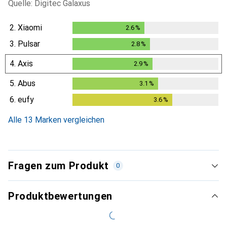
Quelle: Digitec Galaxus
2.
Xiaomi
2.6
%
2.6
%
3.
Pulsar
2.8
%
2.8
%
4.
Axis
2.9
%
2.9
%
5.
Abus
3.1
%
3.1
%
6.
eufy
3.6
%
3.6
%
Alle 13 Marken vergleichen
Fragen zum Produkt
0
Produktbewertungen