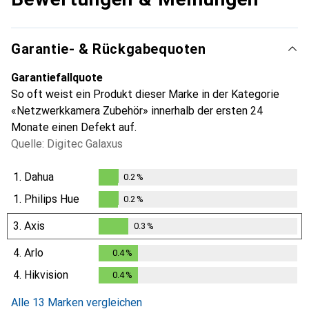
Garantie- & Rückgabequoten
Garantiefallquote
So oft weist ein Produkt dieser Marke in der Kategorie
«Netzwerkkamera Zubehör» innerhalb der ersten 24
Monate einen Defekt auf.
Quelle: Digitec Galaxus
1.
Dahua
0.2
%
0.2
%
1.
Philips Hue
0.2
%
0.2
%
3.
Axis
0.3
%
0.3
%
4.
Arlo
0.4
%
0.4
%
4.
Hikvision
0.4
%
0.4
%
Alle 13 Marken vergleichen