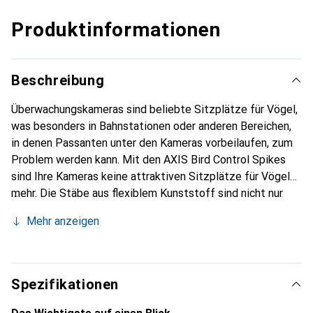
Produktinformationen
Beschreibung
Überwachungskameras sind beliebte Sitzplätze für Vögel,
was besonders in Bahnstationen oder anderen Bereichen,
in denen Passanten unter den Kameras vorbeilaufen, zum
Problem werden kann. Mit den AXIS Bird Control Spikes
sind Ihre Kameras keine attraktiven Sitzplätze für Vögel
mehr. Die Stäbe aus flexiblem Kunststoff sind nicht nur
langlebig, sondern auch flexibel, sodass sich die Tiere nicht
Mehr anzeigen
an ihnen verletzen können. Wenn sich keine Vögel mehr auf
Ihren Kameras absetzen, hinterlassen diese auch keinen
Kot. Dadurch sparen Sie sich Kosten für häufige
Hebebühneneinsätze und Reinigungspersonal, da die
Spezifikationen
Kameras weniger oft gereinigt werden müssen. Zugleich
treten auch keine Vibrationen durch an- und abfliegende