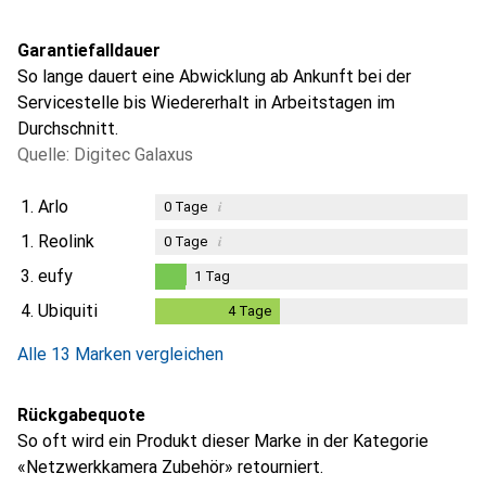
Garantiefalldauer
So lange dauert eine Abwicklung ab Ankunft bei der
Servicestelle bis Wiedererhalt in Arbeitstagen im
Durchschnitt.
Quelle: Digitec Galaxus
1.
Arlo
i
0
Tage
1.
Reolink
i
0
Tage
3.
eufy
1
Tag
1
Tag
4.
Ubiquiti
4
Tage
4
Tage
i
Ungenügende Daten
Alle 13 Marken vergleichen
Rückgabequote
So oft wird ein Produkt dieser Marke in der Kategorie
«Netzwerkkamera Zubehör» retourniert.