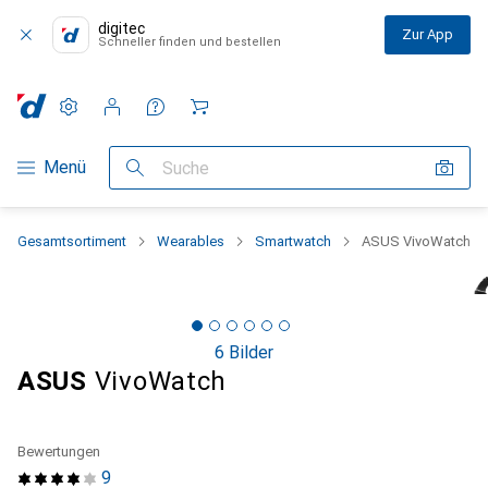
digitec
Zur App
Schneller finden und bestellen
Einstellungen
Kundenkonto
Vergleichslisten
Merklisten
Warenkorb
Navigation nach Kategorien
Menü
Suche
Gesamtsortiment
Wearables
Smartwatch
ASUS VivoWatch
6 Bilder
ASUS
VivoWatch
Bewertungen
9