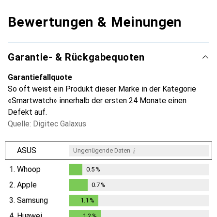
Bewertungen & Meinungen
Garantie- & Rückgabequoten
Garantiefallquote
So oft weist ein Produkt dieser Marke in der Kategorie
«Smartwatch» innerhalb der ersten 24 Monate einen
Defekt auf.
Quelle: Digitec Galaxus
i
ASUS
Ungenügende Daten
1.
Whoop
0.5
%
0.5
%
2.
Apple
0.7
%
0.7
%
3.
Samsung
1.1
%
1.1
%
4.
Huawei
1.2
%
1.2
%