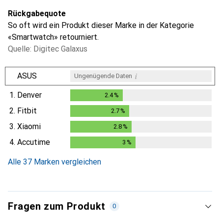
Rückgabequote
So oft wird ein Produkt dieser Marke in der Kategorie
«Smartwatch» retourniert.
Quelle: Digitec Galaxus
i
ASUS
Ungenügende Daten
1.
Denver
2.4
%
2.4
%
2.
Fitbit
2.7
%
2.7
%
3.
Xiaomi
2.8
%
2.8
%
4.
Accutime
3
%
3
%
Alle 37 Marken vergleichen
Fragen zum Produkt
0