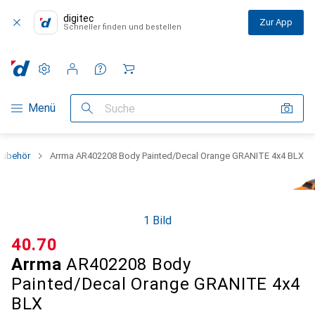
digitec
Zur App
Schneller finden und bestellen
Einstellungen
Kundenkonto
Vergleichslisten
Merklisten
Warenkorb
Navigation nach Kategorien
Menü
Suche
Zubehör
Arrma AR402208 Body Painted/Decal Orange GRANITE 4x4 BLX
1 Bild
CHF
40.70
Arrma
AR402208 Body
Painted/Decal Orange GRANITE 4x4
BLX