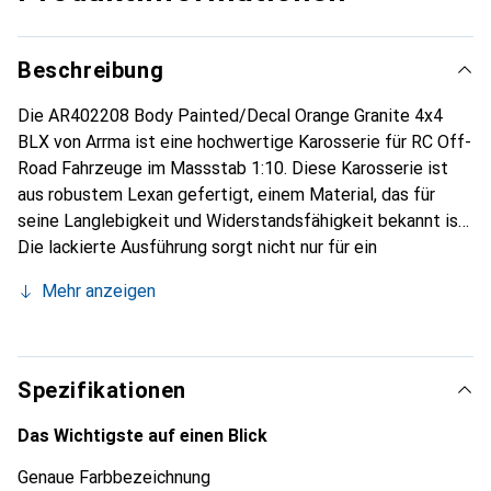
Beschreibung
Die AR402208 Body Painted/Decal Orange Granite 4x4
BLX von Arrma ist eine hochwertige Karosserie für RC Off-
Road Fahrzeuge im Massstab 1:10. Diese Karosserie ist
aus robustem Lexan gefertigt, einem Material, das für
seine Langlebigkeit und Widerstandsfähigkeit bekannt ist.
Die lackierte Ausführung sorgt nicht nur für ein
ansprechendes Erscheinungsbild, sondern bietet auch
Mehr anzeigen
zusätzlichen Schutz gegen Kratzer und Stösse. Die
Karosserie ist speziell für den Einsatz mit Arrma-
Fahrzeugen konzipiert und passt perfekt auf die Granite
3S Modelle. Mit ihrem auffälligen orangefarbenen Design
Spezifikationen
hebt sie sich von anderen Modellen ab und verleiht dem
Fahrzeug eine individuelle Note. Diese Karosserie ist nicht
Das Wichtigste auf einen Blick
nur ein Ersatzteil, sondern auch eine Möglichkeit, das
Genaue Farbbezeichnung
Erscheinungsbild des Fahrzeugs zu personalisieren und zu