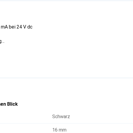
 mA bei 24 V dc
g
nimum: -40°C
ximum: +75°C
ich: -40 bis +75°C
en Blick
Schwarz
16 mm