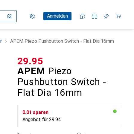
Einstellungen
Kundenkonto
Vergleichslisten
Merklisten
Warenkorb
Anmelden
r
APEM Piezo Pushbutton Switch - Flat Dia 16mm
CHF
29.95
APEM
Piezo
Pushbutton Switch -
Flat Dia 16mm
CHF
0.01
sparen
Angebot für
CHF
29.94