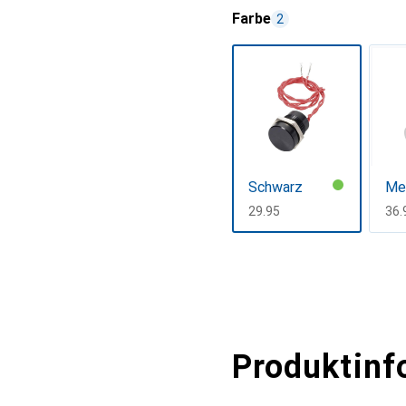
Farbe
2
Schwarz
Met
CHF
29.95
CH
36.
Mehr anzeigen
Produktinf