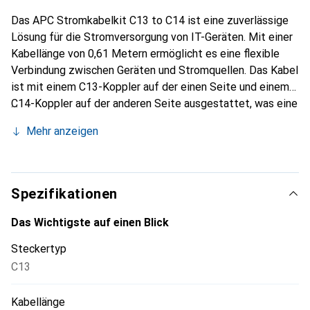
Das APC Stromkabelkit C13 to C14 ist eine zuverlässige
Lösung für die Stromversorgung von IT-Geräten. Mit einer
Kabellänge von 0,61 Metern ermöglicht es eine flexible
Verbindung zwischen Geräten und Stromquellen. Das Kabel
ist mit einem C13-Koppler auf der einen Seite und einem
C14-Koppler auf der anderen Seite ausgestattet, was eine
einfache Integration in bestehende Systeme
Mehr anzeigen
gewährleistet. Es ist für einen Eingangsstrom von bis zu
10 Ampere ausgelegt und unterstützt Spannungen von
100 bis 230 Volt, was es vielseitig einsetzbar macht. Die
schwarze Kabelfarbe und die gerade Steckerform sorgen
Spezifikationen
für eine ansprechende Optik und einfache Handhabung.
Dieses Kabel ist ideal für den Einsatz in Rechenzentren,
Das Wichtigste auf einen Blick
Büros oder anderen Umgebungen, in denen eine
Steckertyp
zuverlässige Stromversorgung erforderlich ist.
C13
Kabellänge