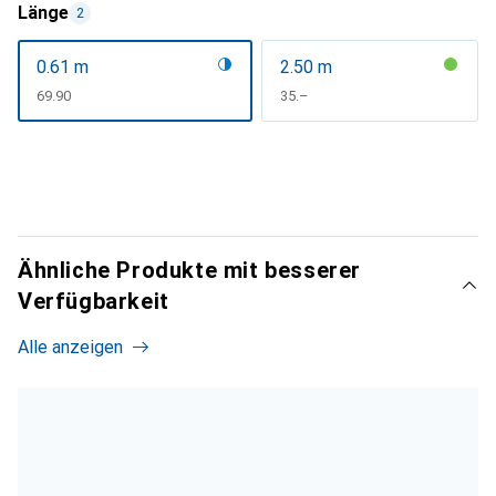
Länge
2
0.61 m
2.50 m
CHF
69.90
CHF
35.–
Ähnliche Produkte mit besserer
Verfügbarkeit
Alle anzeigen