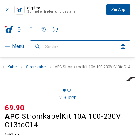
digitec
Zur App
Schneller finden und bestellen
Einstellungen
Kundenkonto
Vergleichslisten
Merklisten
Warenkorb
Navigation nach Kategorien
Menü
Suche
Kabel
Stromkabel
APC StromkabelKit 10A 100-230V C13toC14
2 Bilder
CHF
69.90
APC
StromkabelKit 10A 100-230V
C13toC14
0.61 m