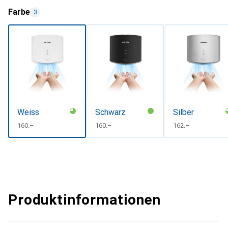
Farbe
3
Weiss
Schwarz
Silber
CHF
160.–
CHF
160.–
CHF
162.–
Produktinformationen