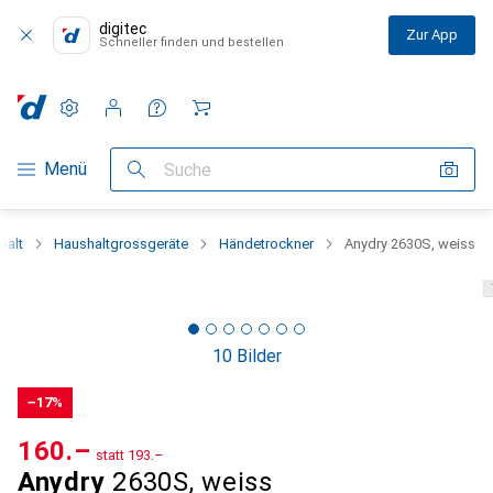
digitec
Zur App
Schneller finden und bestellen
Einstellungen
Kundenkonto
Vergleichslisten
Merklisten
Warenkorb
Navigation nach Kategorien
Menü
Suche
halt
Haushaltgrossgeräte
Händetrockner
Anydry 2630S, weiss
10 Bilder
−17%
CHF
160.–
statt
CHF
193.–
Anydry
2630S, weiss