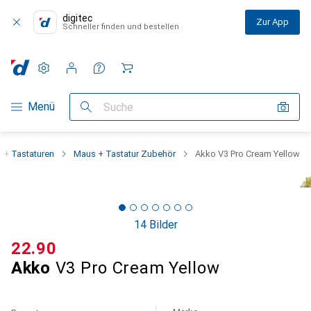
digitec
Zur App
Schneller finden und bestellen
Einstellungen
Kundenkonto
Vergleichslisten
Merklisten
Warenkorb
Navigation nach Kategorien
Menü
Suche
 + Tastaturen
Maus + Tastatur Zubehör
Akko V3 Pro Cream Yellow
14 Bilder
CHF
22.90
Akko
V3 Pro Cream Yellow