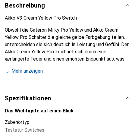
Beschreibung
Akko V3 Cream Yellow Pro Switch
Obwohl die Gateron Milky Pro Yellow und Akko Cream
Yellow Pro Schalter die gleiche gelbe Farbgebung teilen,
unterscheiden sie sich deutlich in Leistung und Gefühl. Der
Akko Cream Yellow Pro zeichnet sich durch eine
verlängerte Feder und einen erhöhten Endpunkt aus, was
zu einem geringeren Kraftaufwand beim vollständigen
Mehr anzeigen
Drücken führt. Klanglich hebt sich der Cream Yellow Pro
ebenfalls ab: Sein höherer, facettenreicher Klang
unterscheidet sich spürbar von dem bassigen, dumpfen
Ton der Gateron-Schalter.
Spezifikationen
Das Wichtigste auf einen Blick
Zubehörtyp
Tastatur Switches