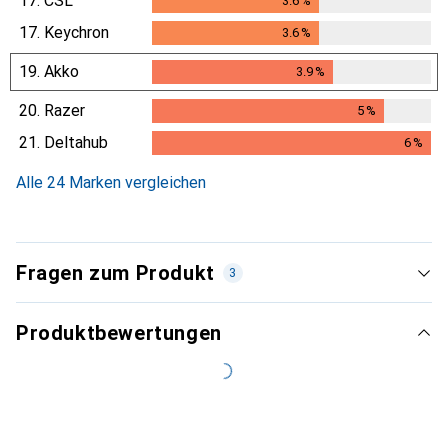
17.
CSL
3.6
%
3.6
%
17.
Keychron
3.6
%
3.6
%
19.
Akko
3.9
%
3.9
%
20.
Razer
5
%
5
%
21.
Deltahub
6
%
6
%
Alle 24 Marken vergleichen
Fragen zum Produkt
3
Produktbewertungen