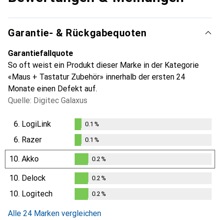
Garantie- & Rückgabequoten
Garantiefallquote
So oft weist ein Produkt dieser Marke in der Kategorie
«Maus + Tastatur Zubehör» innerhalb der ersten 24
Monate einen Defekt auf.
Quelle: Digitec Galaxus
6.
LogiLink
0.1
%
0.1
%
6.
Razer
0.1
%
0.1
%
10.
Akko
0.2
%
0.2
%
10.
Delock
0.2
%
0.2
%
10.
Logitech
0.2
%
0.2
%
Alle 24 Marken vergleichen