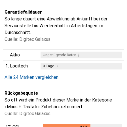
Garantiefalldauer
So lange dauert eine Abwicklung ab Ankunft bei der
Servicestelle bis Wiedererhalt in Arbeitstagen im
Durchschnitt.
Quelle: Digitec Galaxus
i
Akko
Ungenügende Daten
1.
Logitech
i
0
Tage
i
i
i
Ungenügende Daten
Ungenügende Daten
Ungenügende Daten
Alle 24 Marken vergleichen
Rückgabequote
So oft wird ein Produkt dieser Marke in der Kategorie
«Maus + Tastatur Zubehör» retourniert.
Quelle: Digitec Galaxus