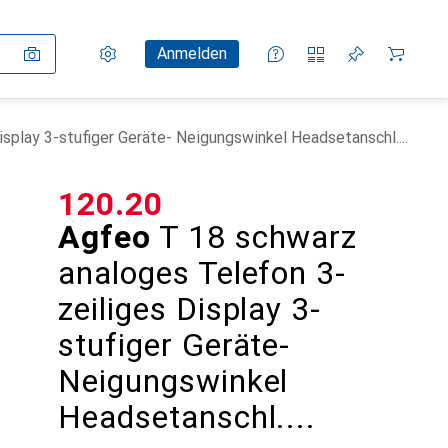
Einstellungen
Kundenkonto
Vergleichslisten
Merklisten
Warenkorb
Anmelden
splay 3-stufiger Geräte- Neigungswinkel Headsetanschl....
CHF
120.20
Agfeo
T 18 schwarz
analoges Telefon 3-
zeiliges Display 3-
stufiger Geräte-
Neigungswinkel
Headsetanschl....