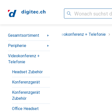
Suche
Navigation nach Kategorien
amtsortiment
Peripherie
Videokonferenz + Telefonie
Gesamtsortiment
Peripherie
Videokonferenz +
Telefonie
Headset Zubehör
Konferenzgerät
Konferenzgerät
Zubehör
Office Headset