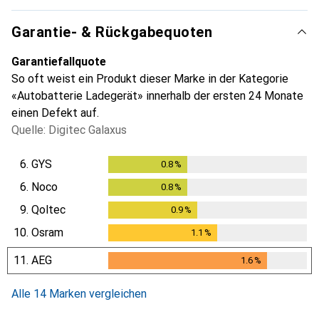
Garantie- & Rückgabequoten
Garantiefallquote
So oft weist ein Produkt dieser Marke in der Kategorie
«Autobatterie Ladegerät» innerhalb der ersten 24 Monate
einen Defekt auf.
Quelle: Digitec Galaxus
6.
GYS
0.8
%
0.8
%
6.
Noco
0.8
%
0.8
%
9.
Qoltec
0.9
%
0.9
%
10.
Osram
1.1
%
1.1
%
11.
AEG
1.6
%
1.6
%
Alle 14 Marken vergleichen