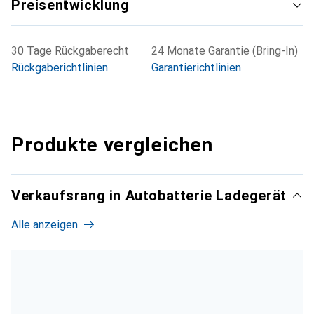
Preisentwicklung
Enthusiasten dar, die zuverlässige
Batteriewartungsausrüstung ohne unnötige Komplexität
benötigen.
30 Tage Rückgaberecht
24 Monate Garantie (Bring-In)
Rückgaberichtlinien
Garantierichtlinien
Produkte vergleichen
Verkaufsrang in Autobatterie Ladegerät
Alle anzeigen