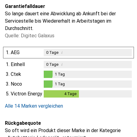
Garantiefalldauer
So lange dauert eine Abwicklung ab Ankunft bei der
Servicestelle bis Wiedererhalt in Arbeitstagen im
Durchschnitt.
Quelle: Digitec Galaxus
1.
AEG
i
0
Tage
1.
Einhell
i
0
Tage
3.
Ctek
1
Tag
1
Tag
3.
Noco
1
Tag
1
Tag
5.
Victron Energy
4
Tage
4
Tage
Alle 14 Marken vergleichen
Rückgabequote
So oft wird ein Produkt dieser Marke in der Kategorie