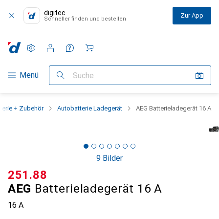
digitec
Zur App
Schneller finden und bestellen
Einstellungen
Kundenkonto
Vergleichslisten
Merklisten
Warenkorb
Navigation nach Kategorien
Menü
Suche
terie + Zubehör
Autobatterie Ladegerät
AEG Batterieladegerät 16 A
9 Bilder
CHF
251.88
AEG
Batterieladegerät 16 A
16 A