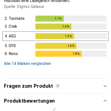
«Autobatterie Ladegerät» retourniert.
Quelle: Digitec Galaxus
2.
Tecmate
1.1
%
1.1
%
3.
Ctek
1.4
%
1.4
%
4.
AEG
1.5
%
1.5
%
5.
GYS
1.6
%
1.6
%
6.
Noco
1.8
%
1.8
%
Alle 14 Marken vergleichen
Fragen zum Produkt
0
Produktbewertungen