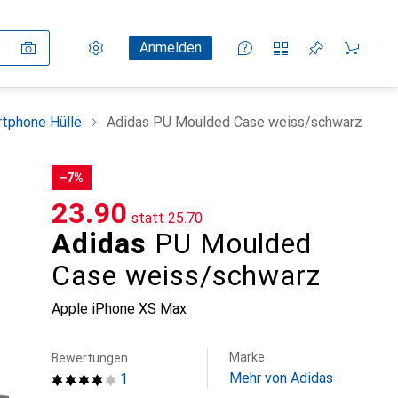
Einstellungen
Kundenkonto
Vergleichslisten
Merklisten
Warenkorb
Anmelden
tphone Hülle
Adidas PU Moulded Case weiss/schwarz
−7%
CHF
23.90
statt
CHF
25.70
Adidas
PU Moulded
Case weiss/schwarz
Apple iPhone XS Max
Marke
Bewertungen
Mehr von Adidas
1