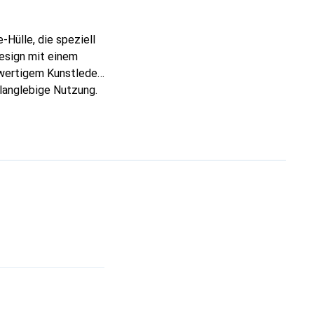
Hülle, die speziell
esign mit einem
hwertigem Kunstleder
langlebige Nutzung.
ch nahtlos in
orm ermöglicht sie
tionalität zu
modisches Statement