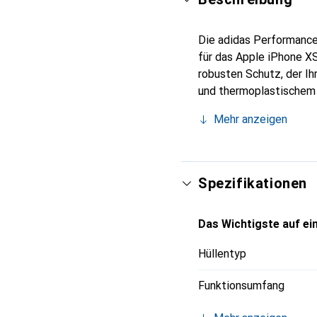
Die adidas Performance 
für das Apple iPhone X
robusten Schutz, der I
und thermoplastischem 
Die Hülle ist in einer 
Mehr anzeigen
verschiedene Lebensstil
einen einfachen Zugriff
beeinträchtigen. Diese 
für alle, die Wert auf D
Spezifikationen
Das Wichtigste auf ein
Hüllentyp
Funktionsumfang