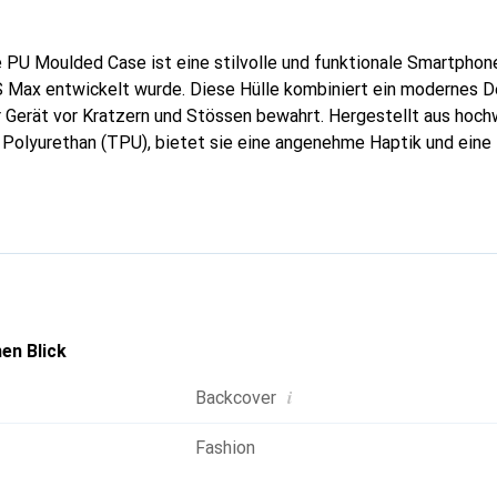
PU Moulded Case ist eine stilvolle und funktionale Smartphone-
S Max entwickelt wurde. Diese Hülle kombiniert ein modernes D
hr Gerät vor Kratzern und Stössen bewahrt. Hergestellt aus hoc
Polyurethan (TPU), bietet sie eine angenehme Haptik und eine 
eleganten Farbkombination aus Schwarz und Weiss gehalten, die si
e integriert. Mit ihrem schlanken Profil und der passgenauen F
 auf alle Tasten und Anschlüsse des Smartphones, ohne die Funk
Hülle ist nicht nur ein praktisches Zubehör, sondern auch ein 
esign und Qualität legen.
en Blick
i
Backcover
Fashion