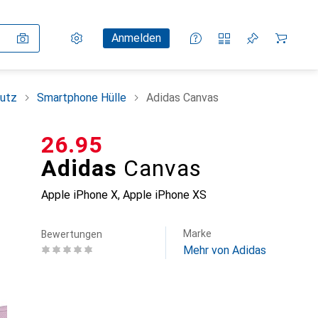
Einstellungen
Kundenkonto
Vergleichslisten
Merklisten
Warenkorb
Anmelden
utz
Smartphone Hülle
Adidas Canvas
CHF
26.95
Adidas
Canvas
Apple iPhone X, Apple iPhone XS
Marke
Bewertungen
Mehr von Adidas