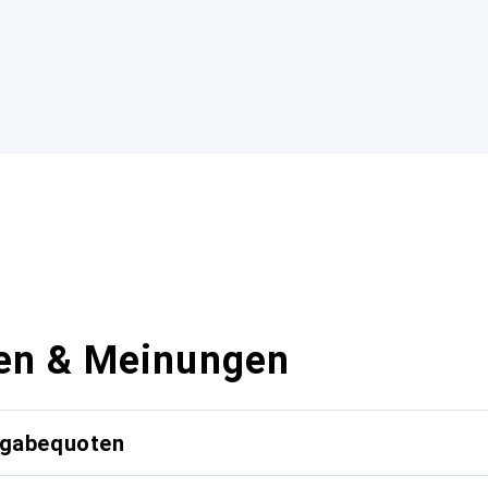
en & Meinungen
kgabequoten