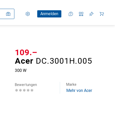
Einstellungen
Kundenkonto
Vergleichslisten
Merklisten
Warenkorb
Anmelden
CHF
109.–
Acer
DC.3001H.005
300 W
Marke
Bewertungen
Mehr von Acer