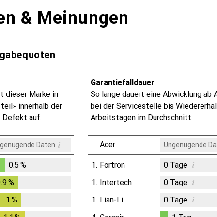
en & Meinungen
kgabequoten
Garantiefalldauer
t dieser Marke in
So lange dauert eine Abwicklung ab 
eil» innerhalb der
bei der Servicestelle bis Wiedererhal
 Defekt auf.
Arbeitstagen im Durchschnitt.
i
Acer
genügende Daten
Ungenügende Da
i
0.5
%
1.
Fortron
0
Tage
%
i
0.9
%
0.9
%
1.
Intertech
0
Tage
i
1
%
1
%
1.
Lian-Li
0
Tage