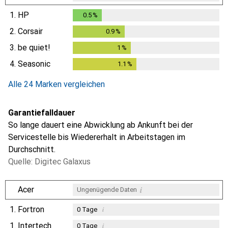
1.
HP
0.5
%
0.5
%
2.
Corsair
0.9
%
0.9
%
3.
be quiet!
1
%
1
%
4.
Seasonic
1.1
%
1.1
%
Alle 24 Marken vergleichen
Garantiefalldauer
So lange dauert eine Abwicklung ab Ankunft bei der
Servicestelle bis Wiedererhalt in Arbeitstagen im
Durchschnitt.
Quelle: Digitec Galaxus
i
Acer
Ungenügende Daten
1.
Fortron
i
0
Tage
1.
Intertech
i
0
Tage