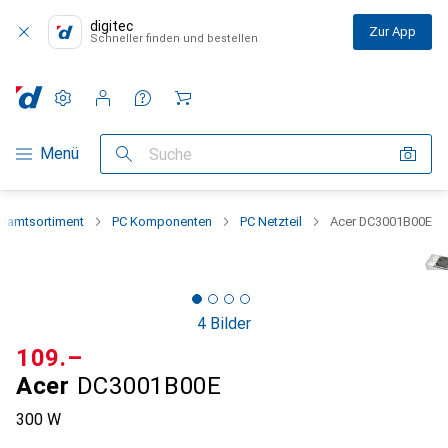
digitec
Zur App
Schneller finden und bestellen
Einstellungen
Kundenkonto
Vergleichslisten
Merklisten
Warenkorb
Navigation nach Kategorien
Menü
Suche
samtsortiment
PC Komponenten
PC Netzteil
Acer DC3001B00E
4 Bilder
CHF
109.–
Acer
DC3001B00E
300 W