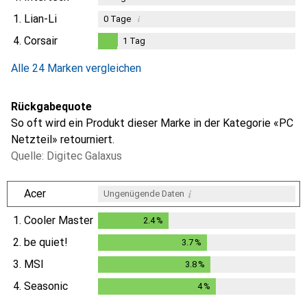
1.
Lian-Li
i
0
Tage
4.
Corsair
1
Tag
1
Tag
Alle 24 Marken vergleichen
Rückgabequote
So oft wird ein Produkt dieser Marke in der Kategorie «PC
Netzteil» retourniert.
Quelle: Digitec Galaxus
i
Acer
Ungenügende Daten
1.
Cooler Master
2.4
%
2.4
%
2.
be quiet!
3.7
%
3.7
%
3.
MSI
3.8
%
3.8
%
4.
Seasonic
4
%
4
%