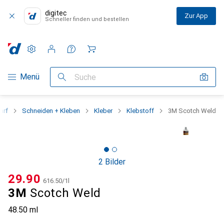
digitec
Zur App
Schneller finden und bestellen
Einstellungen
Kundenkonto
Vergleichslisten
Merklisten
Warenkorb
Navigation nach Kategorien
Menü
Suche
arf
Schneiden + Kleben
Kleber
Klebstoff
3M Scotch Weld
2 Bilder
CHF
29.90
CHF
616.50
/
1l
3M
Scotch Weld
48.50 ml