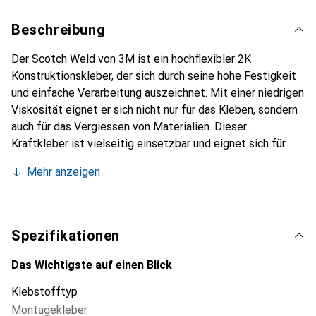
Beschreibung
Der Scotch Weld von 3M ist ein hochflexibler 2K
Konstruktionskleber, der sich durch seine hohe Festigkeit
und einfache Verarbeitung auszeichnet. Mit einer niedrigen
Viskosität eignet er sich nicht nur für das Kleben, sondern
auch für das Vergiessen von Materialien. Dieser
Kraftkleber ist vielseitig einsetzbar und eignet sich für
eine Vielzahl von Werkstoffen, darunter Stahl, Aluminium,
Mehr anzeigen
Kupfer, Messing, Glas, verschiedene Kunststoffe und
Verbundwerkstoffe. Die schnelle Verarbeitungszeit von
nur fünf Minuten ermöglicht eine effiziente Anwendung,
während die Wärmebeständigkeit bis zu 80 Grad Celsius
Spezifikationen
eine zuverlässige Leistung in unterschiedlichen
Umgebungen gewährleistet. Der Scotch Weld ist ideal für
Das Wichtigste auf einen Blick
Innenanwendungen und bietet eine dauerhafte Verbindung,
Klebstofftyp
die auch unter anspruchsvollen Bedingungen standhält.
Montagekleber