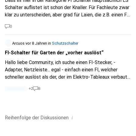
Dass ihr hier in der Kategorie FI Schalter hauptsächlich LS
Schalter auflistet ist schon der Knaller. Für Fachleute zwar
klar zu unterscheiden, aber grad für Laien, die z.B. einen FI
Adapter wie Artikel 2470817 suchen, solltet ihr das
0
wirklich unterscheiden.
Arcuos
vor 8 Jahren
in
Schutzschalter
FI-Schalter für Garten der „vorher auslöst“
Hallo liebe Community, ich suche einen FI-Stecker, -
Adapter, Netzleiste... egal - einfach einen FI, welcher
schneller auslöst als der, der im Elektro-Tableaux verbaut
ist! Sinn des Ganzen: Unsere Outdoorsteckdose hängt mit
+
2
8
der Küche zusammen auf dem gleichen FI. Wenn nun im
Garten eine Lichtinstallation durch Schnee, Wasser... den FI
auslöst, geht auch der Kühlschrank nicht mehr - sehr
ärgerlich, wenn in den Ferien die Gartenzeitschaltuhr oder
i
Reihenfolge der
Diskussionen
Bewässerung einen Kurzschluss produziert! ;-) Daher
möchte ich einen FI-Adapter, wo ich draussen alle daran
anhängen kann und welcher schneller auslöst als der FI im