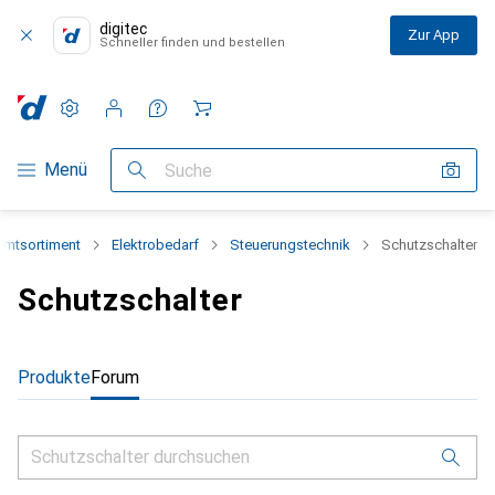
digitec
Zur App
Schneller finden und bestellen
Einstellungen
Kundenkonto
Vergleichslisten
Merklisten
Warenkorb
Navigation nach Kategorien
Menü
Suche
mtsortiment
Elektrobedarf
Steuerungstechnik
Schutzschalter
Schutzschalter
Produkte
Forum