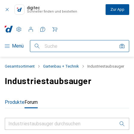
digitec
Zur App
Schneller finden und bestellen
Einstellungen
Kundenkonto
Vergleichslisten
Merklisten
Warenkorb
Navigation nach Kategorien
Menü
Suche
Gesamtsortiment
Gartenbau + Technik
Industriestaubsauger
Industriestaubsauger
Produkte
Forum