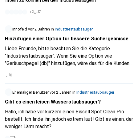
filtern zu können bei den Industriesaugern
+
2
7
innofeld
vor 2 Jahren
in
Industriestaubsauger
Hinzufügen einer Option für bessere Suchergebnisse
Liebe Freunde, bitte beachten Sie die Kategorie
"Industriestaubsauger". Wenn Sie eine Option wie
"Geräuschpegel (db)" hinzufügen, wäre das für die Kunden
sehr hilfreich. > Geräuschpegel (db) Mit freundlichen
0
Grüßen 👍
Ehemaliger Benutzer
vor 2 Jahren
in
Industriestaubsauger
Gibt es einen leisen Wasserstaubsauger?
Hallo, ich habe vor kurzem einen Bissell Spot Clean Pro
bestellt. Ich finde ihn jedoch extrem laut! Gibt es einen, der
weniger Lärm macht?