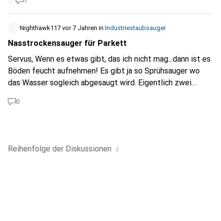
1
Nighthawk117
vor 7 Jahren
in
Industriestaubsauger
Nasstrockensauger für Parkett
Servus, Wenn es etwas gibt, das ich nicht mag...dann ist es
Böden feucht aufnehmen! Es gibt ja so Sprühsauger wo
das Wasser sogleich abgesaugt wird. Eigentlich zwei
Fliegen mit einer Klatsche? Jemand schon mal auf einem
0
versiegelten Parkett versucht?
i
Reihenfolge der
Diskussionen