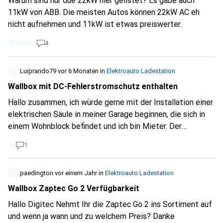
Warum sind nur due 22kW hier gelistet? Es gäbe auch
11kW von ABB. Die meisten Autos können 22kW AC eh
nicht aufnehmen und 11kW ist etwas preiswerter.
4
Luiprando79
vor 6 Monaten
in
Elektroauto Ladestation
Wallbox mit DC-Fehlerstromschutz enthalten
Hallo zusammen, ich würde gerne mit der Installation einer
elektrischen Säule in meiner Garage beginnen, die sich in
einem Wohnblock befindet und ich bin Mieter. Der
Elektriker hat mir bereits einen Kostenvoranschlag von
1
etwa 1850,- ohne Wallbox gemacht. Der Vorschlag, den sie
mir gemacht haben, ist die 'Dazebox T Share', die über
1000,- kostet. Das ist für mich ein Wahnsinn, wenn ich die
paedington
vor einem Jahr
in
Elektroauto Ladestation
Alternativen, die ich hier auf der Website finde, in Betracht
Wallbox Zaptec Go 2 Verfügbarkeit
ziehe, aber vor allem, wenn ich mein Auto benutzen würde,
Hallo Digitec Nehmt Ihr die Zaptec Go 2 ins Sortiment auf
das höchstens einmal pro Woche aufgeladen werden
und wenn ja wann und zu welchem Preis? Danke
müsste. Der Elektriker sagte mir jedoch, dass, wenn ich