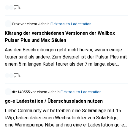
eine andere Wallbox vorschlagen wollte, diese einen
2
Fehlerstromschutz haben müsste, auch für Gleichstrom!
Da ich davon wenig verstehe und der Elektriker mich
Crox
vor einem Jahr
in
Elektroauto Ladestation
sicherlich in Absprache mit Daze schröpfen möchte,
Klärung der verschiedenen Versionen der Wallbox
möchte ich Sie bitten, mir zu empfehlen, welche Wallbox
Pulsar Plus und Max Säulen
mit dieser Funktion ich hier zum bestmöglichen Preis
kaufen könnte. Dankeschön
Aus den Beschreibungen geht nicht hervor, warum einige
teurer sind als andere. Zum Beispiel ist der Pulsar Plus mit
einem 5 m langen Kabel teurer als der 7 m lange, aber
gleichzeitig wiegt der 7 m lange 1 kg und der andere 5 kg
2
oder so... Preise, Gewichte und Kabellängen sind
uneinheitlich und sollten vielleicht überarbeitet werden.
Ich schlage vor, ein paar mehr Details hinzuzufügen, damit
ritz140555
vor einem Jahr
in
Elektroauto Ladestation
wir die Produkte vergleichen und das richtige auswählen
go-e Ladestation / Überschussladen nutzen
können. Und noch etwas... bei der Auswahl der Säule ist es
Liebe Community wir betreiben eine Solaranlage mit 15
wichtig zu wissen, ob das Differential vom Typ B im Gerät
kWp, haben dabei einen Wechselrichter von SolarEdge,
enthalten ist oder separat gekauft werden muss. Ich
eine Wärmepumpe Nibe und neu eine e-Ladestation go-e
beziehe mich nicht auf die Bundle-Pakete, bei denen es
Gemini für unser Elektroauto. Nun möchten wir das