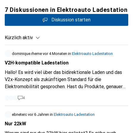
7 Diskussionen in Elektroauto Ladestation
Diskussion starten
Kürzlich aktiv
dominique.rheme
vor 4 Monaten
in
Elektroauto Ladestation
V2H-kompatible Ladestation
Hallo! Es wird viel über das bidirektionale Laden und das
V2x-Konzept als zukünftigen Standard für die
Elektromobilität gesprochen. Hast du Produkte, genauer
gesagt Ladestationen, die du für die Installation bei einem
4
Privatmann (Einfamilienhaus mit PV und WP) vorschlagen
kannst?
ebneterc
vor 6 Jahren
in
Elektroauto Ladestation
Nur 22kW