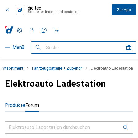
digitec
Zur App
Schneller finden und bestellen
Einstellungen
Kundenkonto
Vergleichslisten
Merklisten
Warenkorb
Navigation nach Kategorien
Menü
Suche
amtsortiment
Fahrzeugbatterie + Zubehör
Elektroauto Ladestation
Elektroauto Ladestation
Produkte
Forum