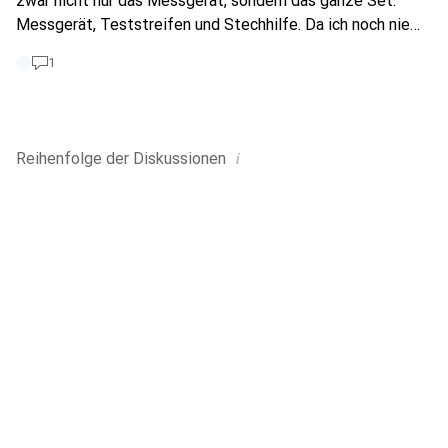
zwar nicht nur das Messgerät, sondern das ganze Set:
Messgerät, Teststreifen und Stechhilfe. Da ich noch nie
den Blutzuckerspiegel gemessen habe, habe ich keine
1
Ahnung, welche Marke besser ist und warum. Ich wäre für
jeden Tipp dankbar. Vielen Dank!
i
Reihenfolge der
Diskussionen