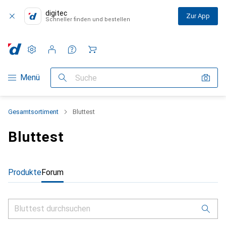
digitec
Zur App
Schneller finden und bestellen
Einstellungen
Kundenkonto
Vergleichslisten
Merklisten
Warenkorb
Navigation nach Kategorien
Menü
Suche
Gesamtsortiment
Bluttest
Bluttest
Produkte
Forum