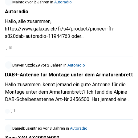
Mainrox
vor 2 Jahren
in
Autoradio
Autoradio
Hallo, alle zusammen,
https://www.galaxus.ch/fr/s4/product/pioneer-fh-
s820dab-autoradio-11944763
oder
https://www.galaxus.ch/fr/s4/product/pioneer-avh-
0
a240dab-mirrorlink-autoradio-15883354
Was hat die
bessere Klangqualität? Vielen Dank im Voraus
BraverPuzzlo29
vor 2 Jahren
in
Autoradio
DAB+-Antenne für Montage unter dem Armaturenbrett
Hallo zusammen, kennt jemand ein gute Antenne für die
Montage unter dem Armaturenbrett? Ich fand die Alpine
DAB-Scheibenantenne Art-Nr 3456500. Hat jemand eine
solche verbaut und was sind die Erfahrungen damit? Oder
1
kann auch die Blaupunkt DAB+ Antenne Aktiv Art-Nr.
20761109 unter dem Armaturenbrett verbaut werden? Das
Autoradio ist ein Blaupunkt Frankfurt (mit 12V-
DanielDüsentrieb
vor 3 Jahren
in
Autoradio
Phantomspeisung). Danke für euren Support.
Sony XAV-AX4000/6000