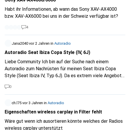
Habt ihr Informationen, ab wann das Sony XAV-AX4000
bzw. XAV-AX6000 bei uns in der Schweiz verfügbar ist?
4
Jana2040
vor 2 Jahren
in
Autoradio
Autoradio Seat Ibiza Copa Style (IV, 6J)
Liebe Community Ich bin auf der Suche nach einem
Autoradio zum Nachrüsten für meinen Seat Ibiza Copa
Style (Seat Ibiza IV, Typ 6J). Da es extrem viele Angebote
gibt im Internet, bin ich etwas aufgeschmissen und wäre
0
froh um einen Ratschlag. Ich würde das Radio gerne mit
Apple und Android Handys verbinden können (v.a. für die
Navigation via Google Maps) und möchte dab+ empfangen.
ch.l75
vor 3 Jahren
in
Autoradio
Alles in allem brauche ich kein Luxusobjekt, etwas in der
Eigenschaften wireless carplay in Filter fehlt
mittleren Preisklasse, mit guter Preis-/Leistung. Ich wäre
Wäre gut wenn ich ausortieren könnte welches der Radios
froh und dankbar um jede Hilfe :)
wireless carplay unterstützt