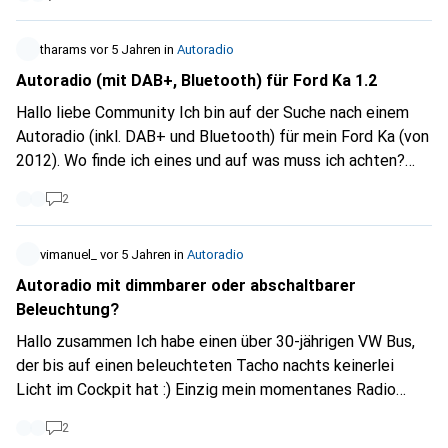
Modul läuft das man einfach ausziehen kann, das könnte
man auch angeben.
tharams
vor 5 Jahren
in
Autoradio
Autoradio (mit DAB+, Bluetooth) für Ford Ka 1.2
Hallo liebe Community Ich bin auf der Suche nach einem
Autoradio (inkl. DAB+ und Bluetooth) für mein Ford Ka (von
2012). Wo finde ich eines und auf was muss ich achten?
Merci für eure Hilfe!
2
vimanuel_
vor 5 Jahren
in
Autoradio
Autoradio mit dimmbarer oder abschaltbarer
Beleuchtung?
Hallo zusammen Ich habe einen über 30-jährigen VW Bus,
der bis auf einen beleuchteten Tacho nachts keinerlei
Licht im Cockpit hat :) Einzig mein momentanes Radio
leuchtet störend. Gibt es ein Din1-Teil, das nicht unnötig
2
überall leuchtet und blinkt und vielleicht sogar die Option