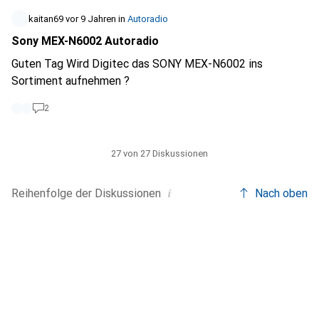
über Fernbedienung und Iphone möglich sein. Zusätzlich
sollte es DAB haben. Also möchte ich auch gerne aus der
kaitan69
vor 9 Jahren
in
Autoradio
Entfernung den Radiosender wechseln und die Lautstärke
Sony MEX-N6002 Autoradio
regeln können. Welches Radio ist hierführ geeignet?
Guten Tag Wird Digitec das SONY MEX-N6002 ins
Sortiment aufnehmen ?
2
27 von 27 Diskussionen
i
Reihenfolge der
Diskussionen
Nach oben