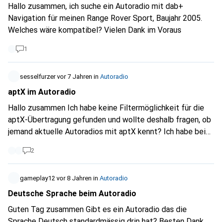
Hallo zusammen, ich suche ein Autoradio mit dab+
Navigation für meinen Range Rover Sport, Baujahr 2005.
Welches wäre kompatibel? Vielen Dank im Voraus
1
sesselfurzer
vor 7 Jahren
in
Autoradio
aptX im Autoradio
Hallo zusammen Ich habe keine Filtermöglichkeit für die
aptX-Übertragung gefunden und wollte deshalb fragen, ob
jemand aktuelle Autoradios mit aptX kennt? Ich habe bei
Qualcomm selber eine Liste mit Autoradios gefunden,
2
diese scheint aber nicht aktuell zu sein. Mir wären nur
aptX, allenfalls DAB und ein schmaler Formfaktor wichtig.
Ich brauche keinen Bildschirm oder ein CD-Laufwerk. Danke
gameplay12
vor 8 Jahren
in
Autoradio
und einen schönen Tag noch.
Deutsche Sprache beim Autoradio
Guten Tag zusammen Gibt es ein Autoradio das die
Sprache Deutsch standardmässig drin hat? Besten Dank