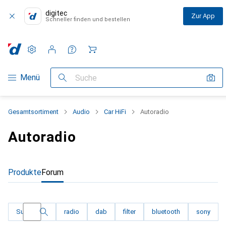
digitec
Zur App
Schneller finden und bestellen
Einstellungen
Kundenkonto
Vergleichslisten
Merklisten
Warenkorb
Navigation nach Kategorien
Menü
Suche
Gesamtsortiment
Audio
Car HiFi
Autoradio
Autoradio
Produkte
Forum
Filtere die Diskussionen nach einem der folgen
Suche
radio
dab
filter
bluetooth
sony