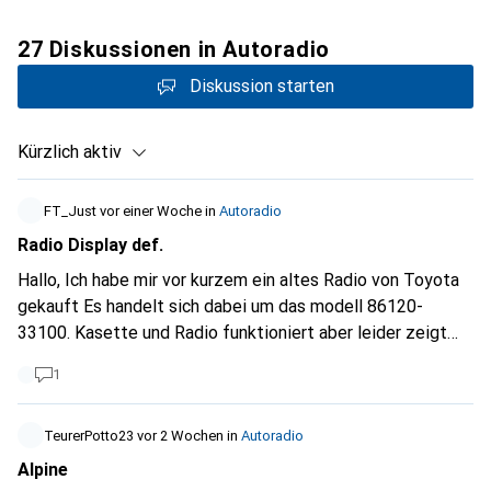
27 Diskussionen in Autoradio
Diskussion starten
Kürzlich aktiv
FT_Just
vor einer Woche
in
Autoradio
Radio Display def.
Hallo, Ich habe mir vor kurzem ein altes Radio von Toyota
gekauft Es handelt sich dabei um das modell 86120-
33100. Kasette und Radio funktioniert aber leider zeigt
das Vakuum-Fluoreszenz display nur extrem dunkel die
1
Schrift. Und es wird von rechts nach links immer dunkler.
Die Heizleitungen funktionieren man sieht/spürt sie leicht.
Hat vielleicht jemand eine Ahnung wieso das sein könnte?
TeurerPotto23
vor 2 Wochen
in
Autoradio
Merci
Alpine