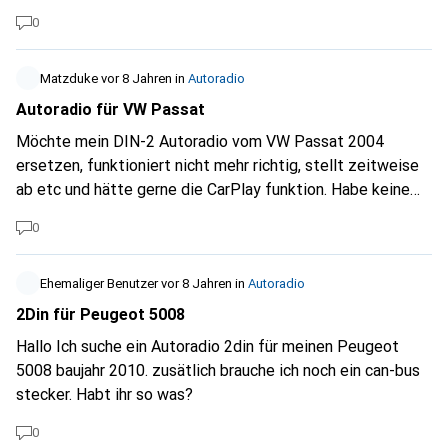
eine Empfehlung?
0
Matzduke
vor 8 Jahren
in
Autoradio
Autoradio für VW Passat
Möchte mein DIN-2 Autoradio vom VW Passat 2004
ersetzen, funktioniert nicht mehr richtig, stellt zeitweise
ab etc und hätte gerne die CarPlay funktion. Habe keine
Ahnung worauf ich schauen muss, damit das neue Radio
0
kompatibel ist und was für mögliche Adapter ich dazu
kaufen muss. Kann mir jemand sagen, welche Angaben
relevant sind? Informationen von der MFA sollten im neuen
Ehemaliger Benutzer
vor 8 Jahren
in
Autoradio
Radio/MMS auch angezeigt werden können.
2Din für Peugeot 5008
Hallo Ich suche ein Autoradio 2din für meinen Peugeot
5008 baujahr 2010. zusätlich brauche ich noch ein can-bus
stecker. Habt ihr so was?
0