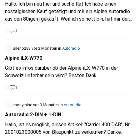
Hallo, Ich bin neu hier und suche Rat Ich habe einen
nostalgischen Kauf getätigt und mir ein Alpine Autoradio
aus den 80igern gekauft. Weil ich so nett bin, hat mir der
Verkäufer noch eine Zweites dazugegeben :) Jetzt
1
kommts, beide zeigen den gleichen Fehler. Maximale
Laufzeit von 5 min, dann kommt ein Störsignal, beep, beep
im kurzen Abstand und hört nicht mehr auf.
Silenoz83
vor 2 Monaten
in
Autoradio
Stromversorgung 12 und 13,8V getestet Signal kommt bei
Alpine iLX-W770
Tape oder Radio Kennt das Jemand und wo setz ich an ?
Gibt es infos darüber ob der Alpine iLX-W770 in der
Call for help. Danke
Schweiz lieferbar sein wird? Besten Dank.
1
anonymise
vor 3 Monaten
in
Autoradio
Autoradio 2-DIN + 1-DIN
Hallo, ist es möglich, diesen Artikel: "Carrier 400 DAB", Nr.
2001023000005 von Blaupunkt zu verkaufen? Danke.