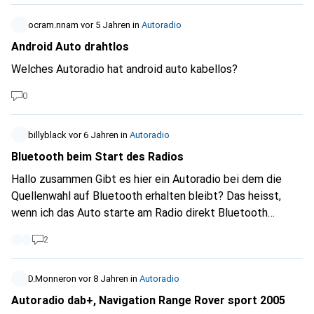
hat, das Licht komplett auszuschalten? Vielen Dank
ocram.nnam
vor 5 Jahren
in
Autoradio
Android Auto drahtlos
Welches Autoradio hat android auto kabellos?
0
billyblack
vor 6 Jahren
in
Autoradio
Bluetooth beim Start des Radios
Hallo zusammen Gibt es hier ein Autoradio bei dem die
Quellenwahl auf Bluetooth erhalten bleibt? Das heisst,
wenn ich das Auto starte am Radio direkt Bluetooth
ausgewählt ist und am besten die Wiedergabe auf dem
2
Handy gestartet wird? (Wie im Toyota Werksradio damals).
Bei den Blaupunkt und LG Radios die ich hatte, muss nach
einem Start die Quelle jedesmal von Hand wieder auf
D.Monneron
vor 8 Jahren
in
Autoradio
Bluetooth geschaltet werden.
Autoradio dab+, Navigation Range Rover sport 2005