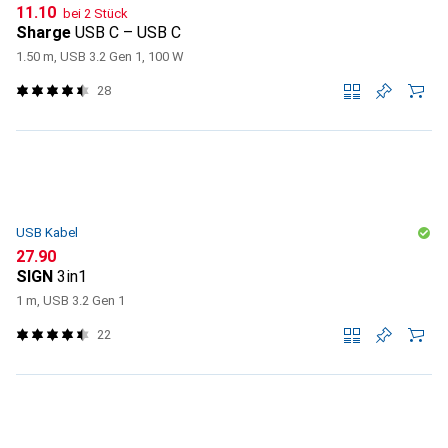
CHF
11.10
bei 2 Stück
Sharge
USB C – USB C
1.50 m, USB 3.2 Gen 1, 100 W
28
USB Kabel
CHF
27.90
SIGN
3in1
1 m, USB 3.2 Gen 1
22