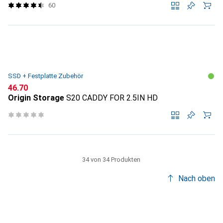
60
SSD + Festplatte Zubehör
CHF
46.70
Origin Storage
S20 CADDY FOR 2.5IN HD
34 von 34 Produkten
Nach oben