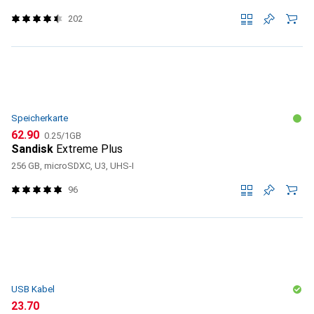
202
Speicherkarte
CHF
CHF
62.90
0.25
/
1GB
Sandisk
Extreme Plus
256 GB, microSDXC, U3, UHS-I
96
USB Kabel
CHF
23.70