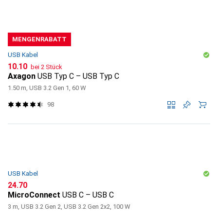
MENGENRABATT
USB Kabel
CHF
10.10
bei 2 Stück
Axagon
USB Typ C – USB Typ C
1.50 m, USB 3.2 Gen 1, 60 W
98
USB Kabel
CHF
24.70
MicroConnect
USB C – USB C
3 m, USB 3.2 Gen 2, USB 3.2 Gen 2x2, 100 W