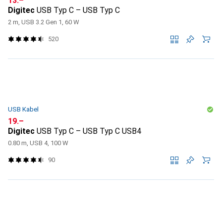
CHF
13.–
Digitec
USB Typ C – USB Typ C
2 m, USB 3.2 Gen 1, 60 W
520
USB Kabel
CHF
19.–
Digitec
USB Typ C – USB Typ C USB4
0.80 m, USB 4, 100 W
90