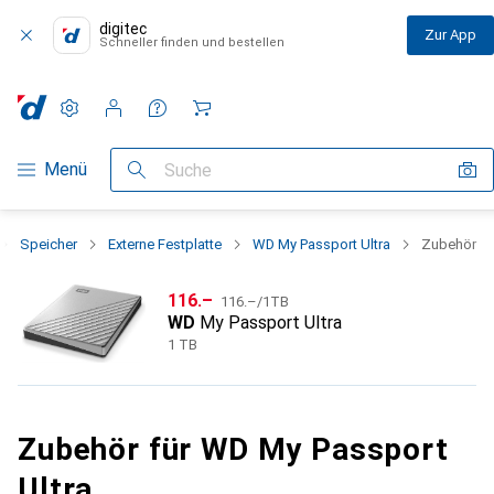
digitec
Zur App
Schneller finden und bestellen
Einstellungen
Kundenkonto
Vergleichslisten
Merklisten
Warenkorb
Navigation nach Kategorien
Menü
Suche
Speicher
Externe Festplatte
WD My Passport Ultra
Zubehör
CHF
CHF
116.–
116.–
/
1TB
WD
My Passport Ultra
1 TB
Zubehör für WD My Passport
Ultra