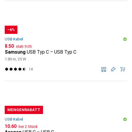
−6%
USB Kabel
CHF
CHF
8.50
statt
9.05
Samsung
USB Typ C – USB Typ C
1.80 m, 25 W
14
MENGENRABATT
USB Kabel
CHF
10.60
bei 2 Stück