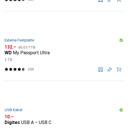
Externe Festplatte
CHF
CHF
132.–
66.01
/
1TB
WD
My Passport Ultra
2 TB
359
USB Kabel
CHF
10.–
Digitec
USB A – USB C