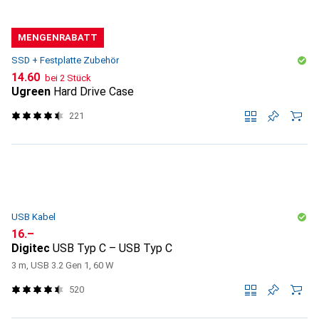
MENGENRABATT
SSD + Festplatte Zubehör
CHF
14.60
bei 2 Stück
Ugreen
Hard Drive Case
221
USB Kabel
CHF
16.–
Digitec
USB Typ C – USB Typ C
3 m, USB 3.2 Gen 1, 60 W
520