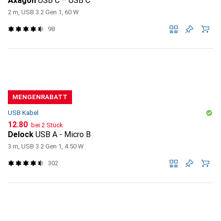
Axagon
USB C – USB C
2 m, USB 3.2 Gen 1, 60 W
98
MENGENRABATT
USB Kabel
CHF
12.80
bei 2 Stück
Delock
USB A - Micro B
3 m, USB 3.2 Gen 1, 4.50 W
302