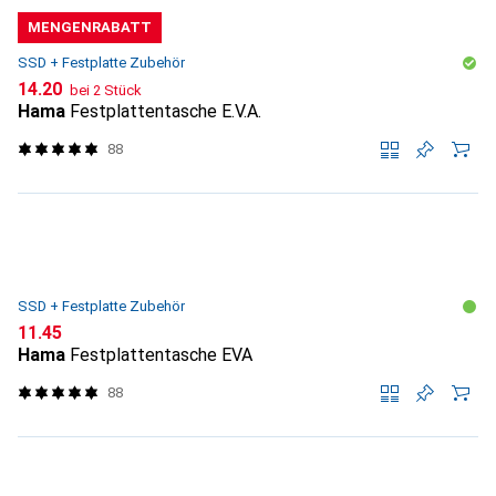
MENGENRABATT
SSD + Festplatte Zubehör
CHF
14.20
bei 2 Stück
Hama
Festplattentasche E.V.A.
88
SSD + Festplatte Zubehör
CHF
11.45
Hama
Festplattentasche EVA
88