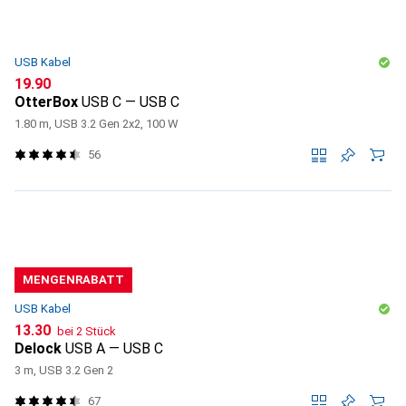
USB Kabel
CHF
19.90
OtterBox
USB C — USB C
1.80 m, USB 3.2 Gen 2x2, 100 W
56
MENGENRABATT
USB Kabel
CHF
13.30
bei 2 Stück
Delock
USB A — USB C
3 m, USB 3.2 Gen 2
67