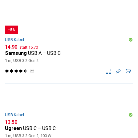
−5%
USB Kabel
CHF
CHF
14.90
statt
15.70
Samsung
USB A – USB C
1 m, USB 3.2 Gen 2
22
USB Kabel
CHF
13.50
Ugreen
USB C – USB C
1 m, USB 3.2 Gen 2, 100 W