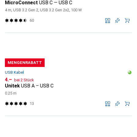
MicroConnect
USB C — USB C
4 m, USB 3.2 Gen 2, USB 3.2 Gen 2x2, 100 W
60
MENGENRABATT
USB Kabel
CHF
4.–
bei 2 Stück
Unitek
USB A – USB C
0.25 m
13