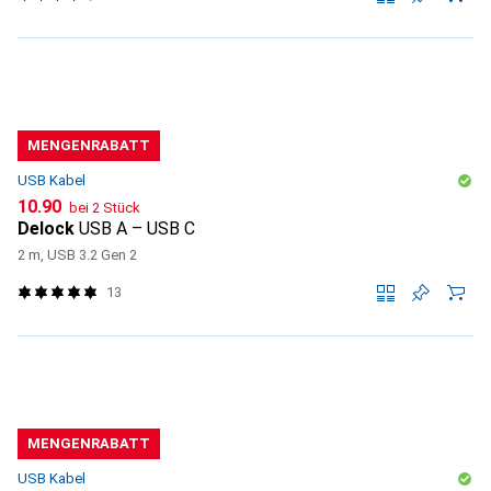
MENGENRABATT
USB Kabel
CHF
10.90
bei 2 Stück
Delock
USB A – USB C
2 m, USB 3.2 Gen 2
13
MENGENRABATT
USB Kabel