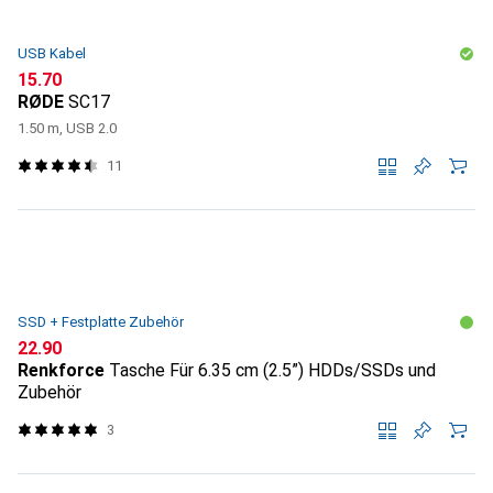
USB Kabel
CHF
15.70
RØDE
SC17
1.50 m, USB 2.0
11
SSD + Festplatte Zubehör
CHF
22.90
Renkforce
Tasche Für 6.35 cm (2.5”) HDDs/SSDs und
Zubehör
3