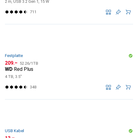
2 m, USB 3.2 Gen 1, 15 W
711
Festplatte
CHF
CHF
209.–
52.26
/
1TB
WD
Red Plus
4 TB, 3.5"
348
USB Kabel