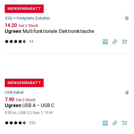
MENGENRABATT
SSD + Festplatte Zubehör
CHF
14.20
bei 2 Stück
Ugreen
Multifunktionale Elektroniktasche
34
MENGENRABATT
USB Kabel
CHF
7.90
bei 2 Stück
Ugreen
USB A – USB C
0.50 m, USB 3.2 Gen 1, 15 W
255