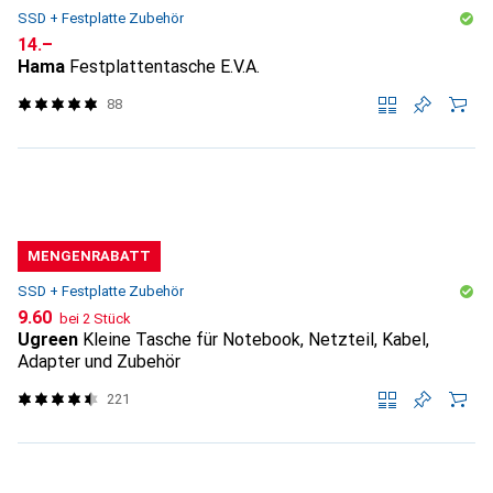
SSD + Festplatte Zubehör
CHF
14.–
Hama
Festplattentasche E.V.A.
88
MENGENRABATT
SSD + Festplatte Zubehör
CHF
9.60
bei 2 Stück
Ugreen
Kleine Tasche für Notebook, Netzteil, Kabel,
Adapter und Zubehör
221