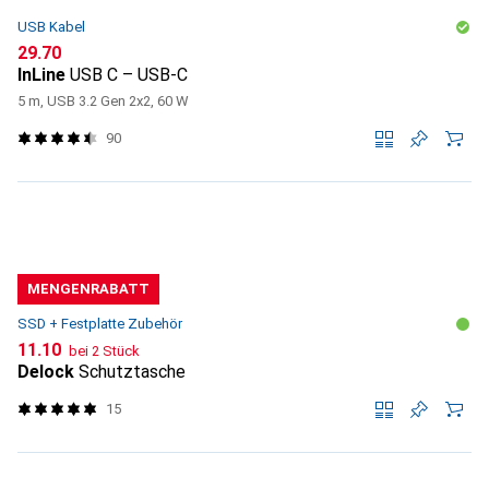
USB Kabel
CHF
29.70
InLine
USB C – USB-C
5 m, USB 3.2 Gen 2x2, 60 W
90
MENGENRABATT
SSD + Festplatte Zubehör
CHF
11.10
bei 2 Stück
Delock
Schutztasche
15