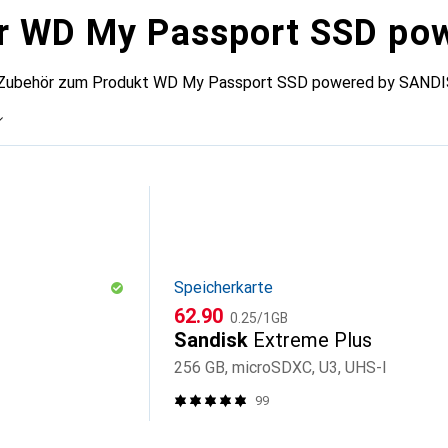
r WD My Passport SSD po
s Zubehör zum Produkt WD My Passport SSD powered by SANDISK
Speicherkarte
CHF
CHF
62.90
0.25
/
1GB
Sandisk
Extreme Plus
256 GB, microSDXC, U3, UHS-I
99