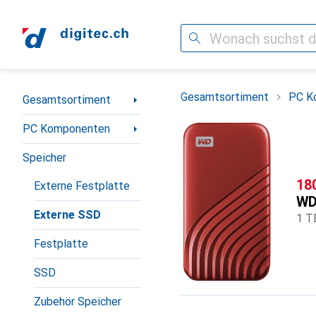
Suche
Navigation nach Kategorien
Gesamtsortiment
PC K
Gesamtsortiment
PC Komponenten
Speicher
CH
18
Externe Festplatte
W
Externe SSD
1 T
Festplatte
SSD
Zubehör Speicher