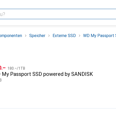
omponenten
Speicher
Externe SSD
WD My Passport 
CHF
F
0.–
180.–
/
1TB
D
My Passport SSD powered by SANDISK
B