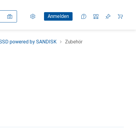
Einstellungen
Kundenkonto
Vergleichslisten
Merklisten
Warenkorb
Anmelden
SSD powered by SANDISK
Zubehör