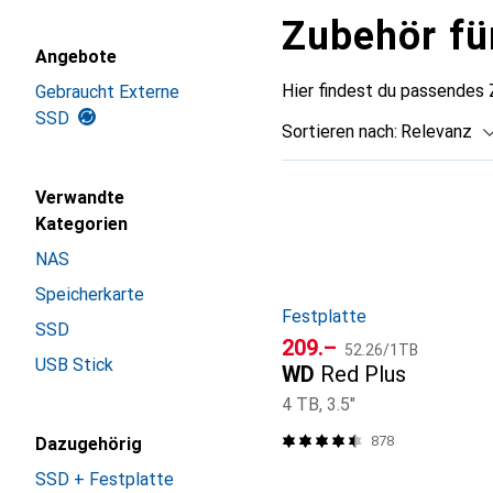
Zubehör fü
Angebote
Hier findest du passende
Gebraucht Externe
SSD
Sortieren nach
:
Relevanz
Produktliste
Verwandte
Kategorien
NAS
Speicherkarte
Festplatte
SSD
CHF
CHF
209.–
52.26
/
1TB
USB Stick
WD
Red Plus
4 TB, 3.5"
878
Dazugehörig
SSD + Festplatte