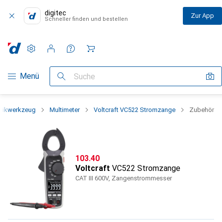
digitec
Zur App
Schneller finden und bestellen
Einstellungen
Kundenkonto
Vergleichslisten
Merklisten
Warenkorb
Navigation nach Kategorien
Menü
Suche
onikwerkzeug
Multimeter
Voltcraft VC522 Stromzange
Zubehör
CHF
103.40
Voltcraft
VC522 Stromzange
CAT III 600V, Zangenstrommesser