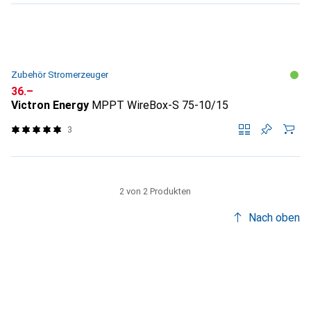
Zubehör Stromerzeuger
CHF
36.–
Victron Energy
MPPT WireBox-S 75-10/15
3
2 von 2 Produkten
Nach oben