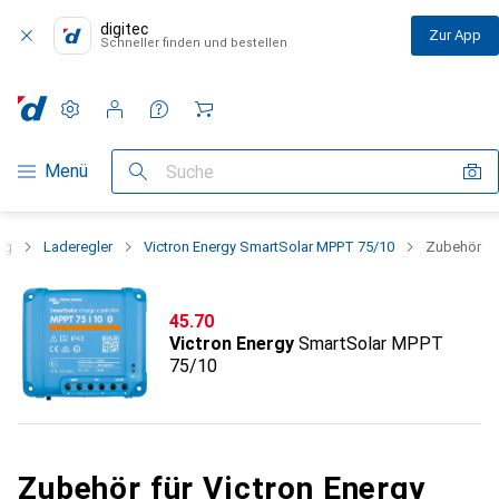
digitec
Zur App
Schneller finden und bestellen
Einstellungen
Kundenkonto
Vergleichslisten
Merklisten
Warenkorb
Navigation nach Kategorien
Menü
Suche
ng
Laderegler
Victron Energy SmartSolar MPPT 75/10
Zubehör
CHF
45.70
Victron Energy
SmartSolar MPPT
75/10
Zubehör für Victron Energy