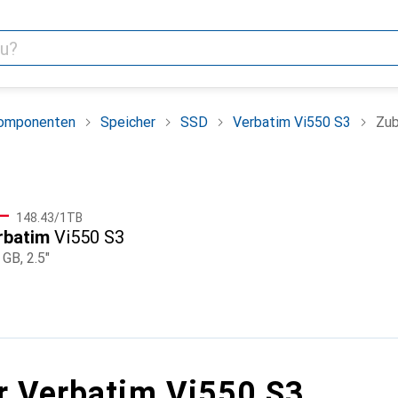
omponenten
Speicher
SSD
Verbatim Vi550 S3
Zub
CHF
F
.–
148.43
/
1TB
rbatim
Vi550 S3
GB, 2.5"
r Verbatim Vi550 S3