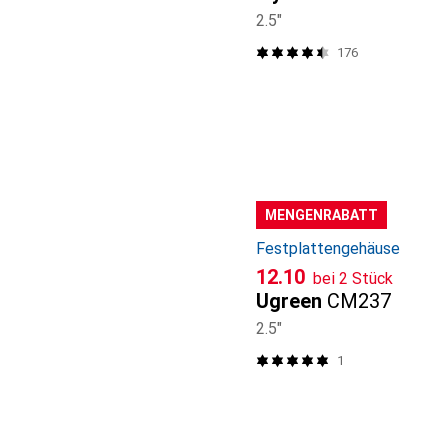
2.5"
176
MENGENRABATT
Festplattengehäuse
CHF
12.10
bei 2 Stück
Ugreen
CM237
2.5"
1