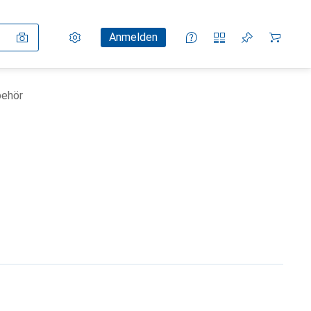
Einstellungen
Kundenkonto
Vergleichslisten
Merklisten
Warenkorb
Anmelden
ehör