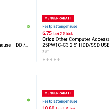
MENGENRABATT
Festplattengehäuse
CHF
6.75
bei 2 Stück
Orico
Other Computer Access
häuse HDD /
25PW1C-C3 2.5" HDD/SSD US
3.1 6Gb/s Disk Drive - Black
2.5"
MENGENRABATT
Festplattengehäuse
CHF
10.80
bei 2 Stück