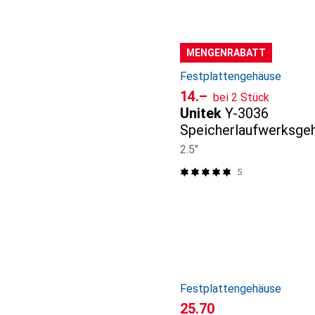
MENGENRABATT
Festplattengehäuse
CHF
14.–
bei 2 Stück
Unitek
Y-3036
Speicherlaufwerksge
SSD-Gehäuse 2.5 Zoll
2.5"
5
Festplattengehäuse
CHF
25.70