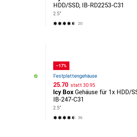
HDD/SSD, IB-RD2253-C31
2.5"
20
−17%
Festplattengehäuse
CHF
CHF
25.70
statt
30.95
Icy Box
Gehäuse für 1x HDD/S
IB-247-C31
2.5"
36