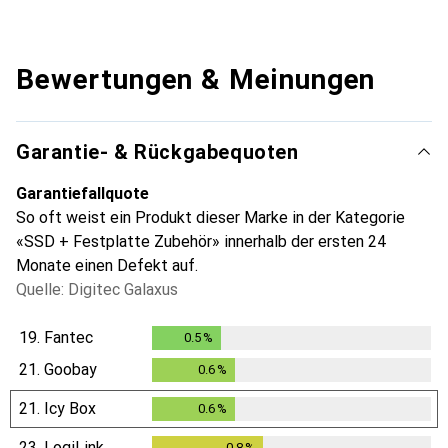
Bewertungen & Meinungen
Garantie- & Rückgabequoten
Garantiefallquote
So oft weist ein Produkt dieser Marke in der Kategorie
«SSD + Festplatte Zubehör» innerhalb der ersten 24
Monate einen Defekt auf.
Quelle: Digitec Galaxus
19.
Fantec
0.5
%
0.5
%
21.
Goobay
0.6
%
0.6
%
21.
Icy Box
0.6
%
0.6
%
23.
LogiLink
0.8
%
0.8
%