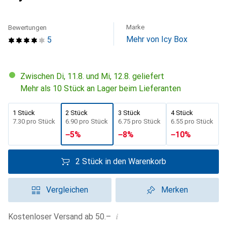
Marke
Bewertungen
Mehr von Icy Box
5
Zwischen Di, 11.8. und Mi, 12.8. geliefert
Mehr als 10 Stück an Lager beim Lieferanten
1 Stück
2 Stück
3 Stück
4 Stück
CHF
7.30
pro Stück
CHF
6.90
pro Stück
CHF
6.75
pro Stück
CHF
6.55
pro Stück
−
5
%
−
8
%
−
10
%
2 Stück in den Warenkorb
Vergleichen
Merken
i
Kostenloser Versand ab 50.–