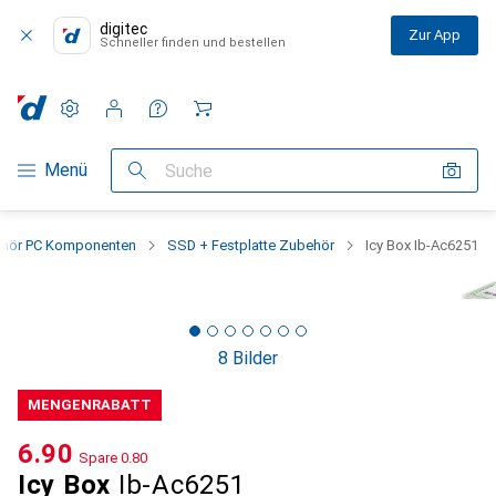
digitec
Zur App
Schneller finden und bestellen
Einstellungen
Kundenkonto
Vergleichslisten
Merklisten
Warenkorb
Navigation nach Kategorien
Menü
Suche
hör PC Komponenten
SSD + Festplatte Zubehör
Icy Box Ib-Ac6251
8 Bilder
MENGENRABATT
CHF
6.90
Spare
CHF
0.80
Icy Box
Ib-Ac6251