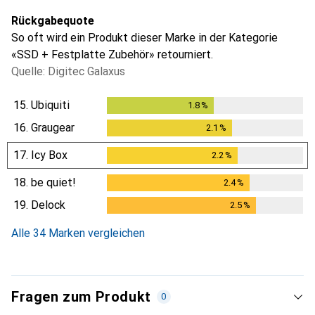
Rückgabequote
So oft wird ein Produkt dieser Marke in der Kategorie
«SSD + Festplatte Zubehör» retourniert.
Quelle: Digitec Galaxus
15.
Ubiquiti
1.8
%
1.8
%
16.
Graugear
2.1
%
2.1
%
17.
Icy Box
2.2
%
2.2
%
18.
be quiet!
2.4
%
2.4
%
19.
Delock
2.5
%
2.5
%
Alle 34 Marken vergleichen
Fragen zum Produkt
0