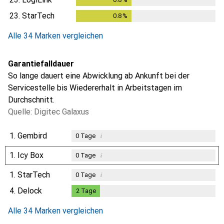
23.
StarTech
0.8
%
0.8
%
Alle 34 Marken vergleichen
Garantiefalldauer
So lange dauert eine Abwicklung ab Ankunft bei der
Servicestelle bis Wiedererhalt in Arbeitstagen im
Durchschnitt.
Quelle: Digitec Galaxus
1.
Gembird
i
0
Tage
1.
Icy Box
i
0
Tage
1.
StarTech
i
0
Tage
4.
Delock
2
Tage
2
Tage
Alle 34 Marken vergleichen