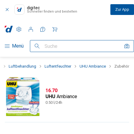
digitec
Zur App
Schneller finden und bestellen
Einstellungen
Kundenkonto
Vergleichslisten
Merklisten
Warenkorb
Navigation nach Kategorien
Menü
Suche
a
Luftbehandlung
Luftentfeuchter
UHU Ambiance
Zubehör
CHF
16.70
UHU
Ambiance
0.50 l/24h