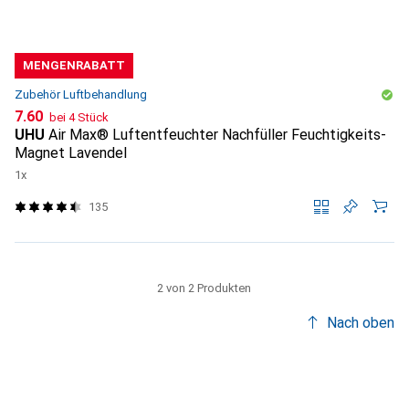
MENGENRABATT
Zubehör Luftbehandlung
CHF
7.60
bei 4 Stück
UHU
Air Max® Luftentfeuchter Nachfüller Feuchtigkeits-
Magnet Lavendel
1x
135
2 von 2 Produkten
Nach oben