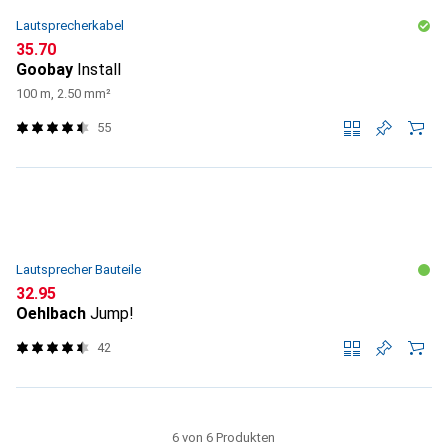
Lautsprecherkabel
CHF
35.70
Goobay
Install
100 m, 2.50 mm²
55
Lautsprecher Bauteile
CHF
32.95
Oehlbach
Jump!
42
6 von 6 Produkten