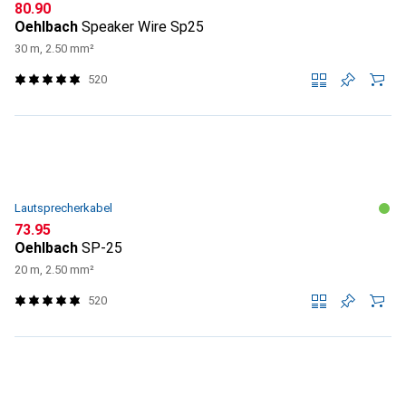
CHF
80.90
Oehlbach
Speaker Wire Sp25
30 m, 2.50 mm²
520
Lautsprecherkabel
CHF
73.95
Oehlbach
SP-25
20 m, 2.50 mm²
520