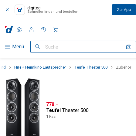
digitec
Zur App
Schneller finden und bestellen
Einstellungen
Kundenkonto
Vergleichslisten
Merklisten
Warenkorb
Navigation nach Kategorien
Menü
Suche
und
HiFi + Heimkino Lautsprecher
Teufel Theater 500
Zubehör
CHF
778.–
Teufel
Theater 500
1 Paar