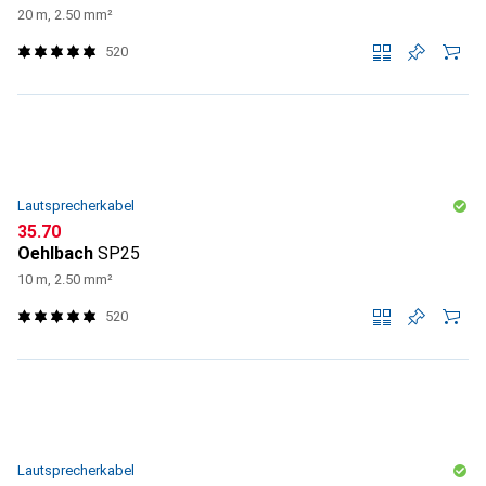
20 m, 2.50 mm²
520
Lautsprecherkabel
CHF
35.70
Oehlbach
SP25
10 m, 2.50 mm²
520
Lautsprecherkabel