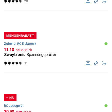
20
MENGENRABATT
Zubehör RC Elektronik
CHF
11.10
bei 2 Stück
Swaytronic
Spannungsprüfer
11
−14%
RC Ladegerät
CHF
CHF
30.90
statt
35.90