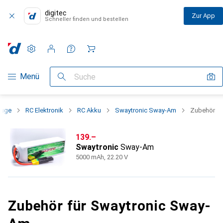
digitec
Zur App
Schneller finden und bestellen
Einstellungen
Kundenkonto
Vergleichslisten
Merklisten
Warenkorb
Navigation nach Kategorien
Menü
Suche
euge
RC Elektronik
RC Akku
Swaytronic Sway-Am
Zubehör
CHF
139.–
Swaytronic
Sway-Am
5000 mAh, 22.20 V
Zubehör für Swaytronic Sway-