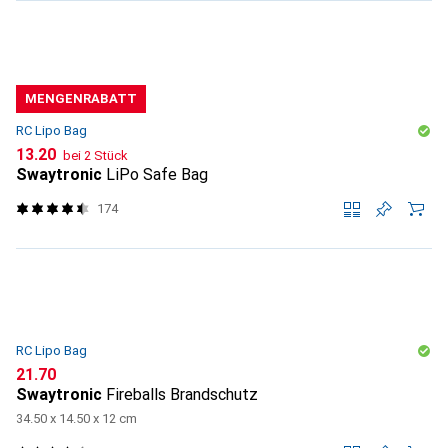
MENGENRABATT
RC Lipo Bag
CHF
13.20
bei 2 Stück
Swaytronic
LiPo Safe Bag
174
RC Lipo Bag
CHF
21.70
Swaytronic
Fireballs Brandschutz
34.50 x 14.50 x 12 cm