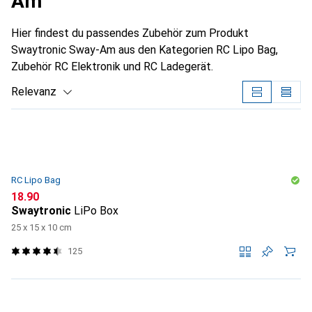
Am
Hier findest du passendes Zubehör zum Produkt
Swaytronic Sway-Am aus den Kategorien RC Lipo Bag,
Zubehör RC Elektronik und RC Ladegerät.
Relevanz
Produktliste
RC Lipo Bag
CHF
18.90
Swaytronic
LiPo Box
25 x 15 x 10 cm
125