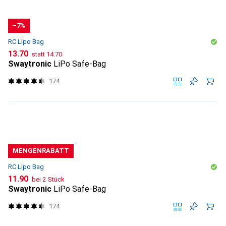
−7%
RC Lipo Bag
CHF
CHF
13.70
statt
14.70
Swaytronic
LiPo Safe-Bag
174
MENGENRABATT
RC Lipo Bag
CHF
11.90
bei 2 Stück
Swaytronic
LiPo Safe-Bag
174