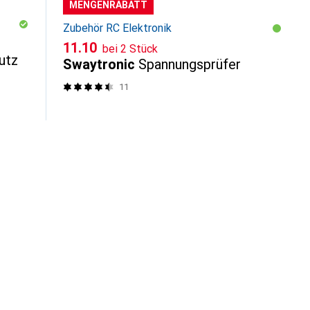
MENGENRABATT
Zubehör RC Elektronik
CHF
11.10
bei 2 Stück
utz
Swaytronic
Spannungsprüfer
11