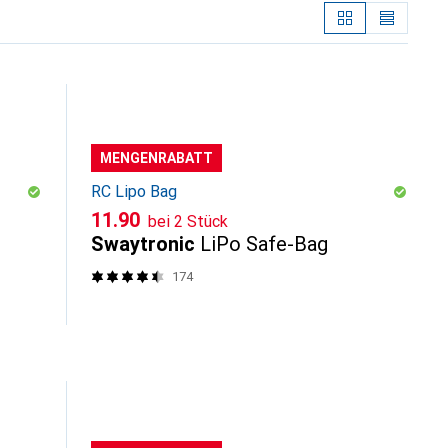
MENGENRABATT
RC Lipo Bag
CHF
11.90
bei 2 Stück
Swaytronic
LiPo Safe-Bag
174