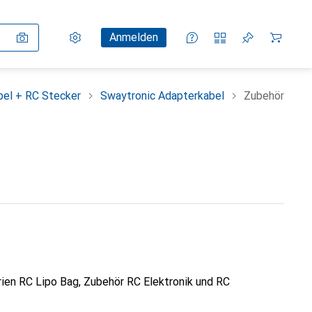
Einstellungen
Kundenkonto
Vergleichslisten
Merklisten
Warenkorb
Anmelden
bel + RC Stecker
Swaytronic Adapterkabel
Zubehör
ien RC Lipo Bag, Zubehör RC Elektronik und RC