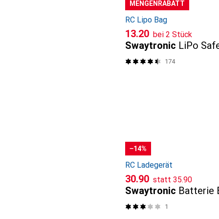
MENGENRABATT
RC Lipo Bag
CHF
13.20
bei 2 Stück
Swaytronic
LiPo Saf
174
−14%
RC Ladegerät
CHF
CHF
30.90
statt
35.90
Swaytronic
Batterie 
1