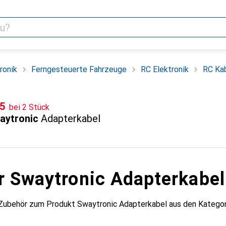
ronik
Ferngesteuerte Fahrzeuge
RC Elektronik
RC Ka
F
05
bei 2 Stück
aytronic
Adapterkabel
r Swaytronic Adapterkabel
 Zubehör zum Produkt Swaytronic Adapterkabel aus den Kategor