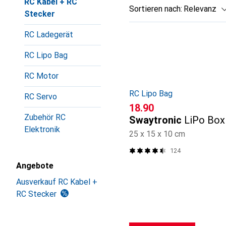
RC Kabel + RC
Sortieren nach
:
Relevanz
Stecker
Produktliste
RC Ladegerät
RC Lipo Bag
RC Motor
RC Lipo Bag
RC Servo
CHF
18.90
Zubehör RC
Swaytronic
LiPo Box
Elektronik
25 x 15 x 10 cm
124
Angebote
Ausverkauf RC Kabel +
RC Stecker