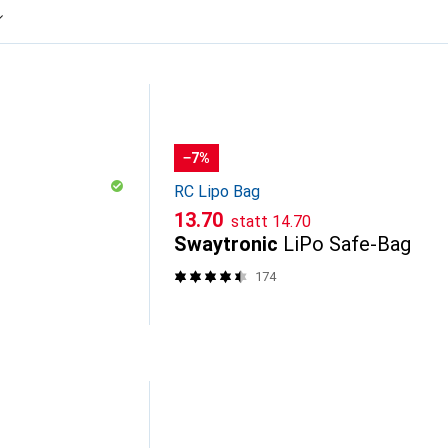
−7%
RC Lipo Bag
CHF
CHF
13.70
statt
14.70
Swaytronic
LiPo Safe-Bag
174