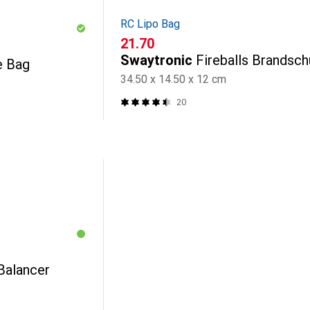
RC Lipo Bag
CHF
21.70
Swaytronic
Fireballs Brandsch
e Bag
34.50 x 14.50 x 12 cm
20
Balancer