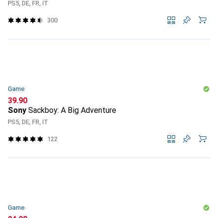
PS5, DE, FR, IT
300
Game
CHF
39.90
Sony
Sackboy: A Big Adventure
PS5, DE, FR, IT
122
Game