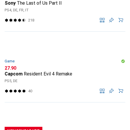
Sony
The Last of Us Part II
PS4, DE, FR, IT
218
Game
CHF
27.90
Capcom
Resident Evil 4 Remake
PS5, DE
40