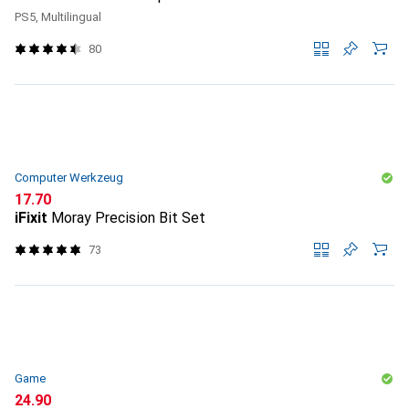
PS5, Multilingual
80
Computer Werkzeug
CHF
17.70
iFixit
Moray Precision Bit Set
73
Game
CHF
24.90