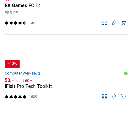
EA Games
FC 24
PS5, DE
149
−12%
Computer Werkzeug
CHF
CHF
53.–
statt
60.–
iFixit
Pro Tech Toolkit
1639