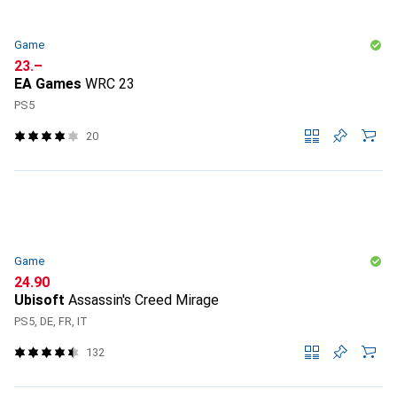
Game
CHF
23.–
EA Games
WRC 23
PS5
20
Game
CHF
24.90
Ubisoft
Assassin's Creed Mirage
PS5, DE, FR, IT
132