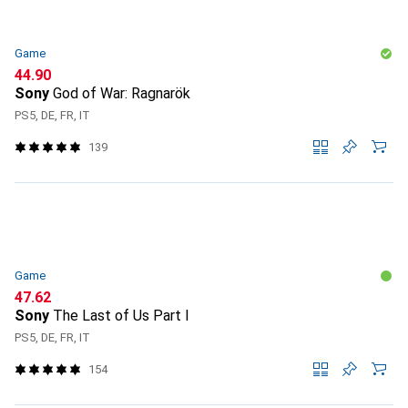
Game
CHF
44.90
Sony
God of War: Ragnarök
PS5, DE, FR, IT
139
Game
CHF
47.62
Sony
The Last of Us Part I
PS5, DE, FR, IT
154