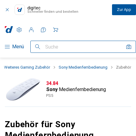
digitec
Zur App
Schneller finden und bestellen
Einstellungen
Kundenkonto
Vergleichslisten
Merklisten
Warenkorb
Navigation nach Kategorien
Menü
Suche
Weiteres Gaming Zubehör
Sony Medienfernbedienung
Zubehör
CHF
34.84
Sony
Medienfernbedienung
PS5
Zubehör für Sony
Medienfernbedienung