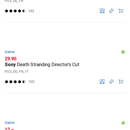
PS5, DE, FR
342
Game
CHF
29.90
Sony
Death Stranding Director’s Cut
PS5, DE, FR, IT
105
Game
CHF
17.–