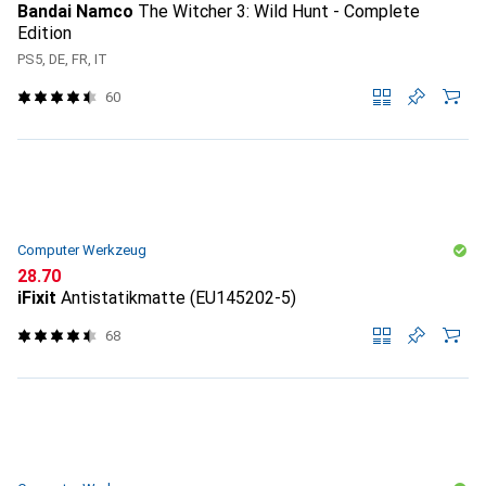
Bandai Namco
The Witcher 3: Wild Hunt - Complete
Edition
PS5, DE, FR, IT
60
Computer Werkzeug
CHF
28.70
iFixit
Antistatikmatte (EU145202-5)
68