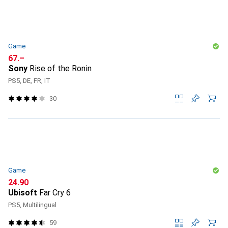
Game
CHF
67.–
Sony
Rise of the Ronin
PS5, DE, FR, IT
30
Game
CHF
24.90
Ubisoft
Far Cry 6
PS5, Multilingual
59