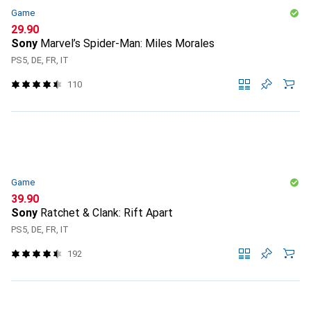
Game
CHF
29.90
Sony
Marvel’s Spider-Man: Miles Morales
PS5, DE, FR, IT
110
Game
CHF
39.90
Sony
Ratchet & Clank: Rift Apart
PS5, DE, FR, IT
192