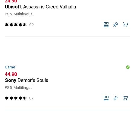
CHF
24.90
Ubisoft
Assassin's Creed Valhalla
PS5, Multilingual
69
Game
CHF
44.90
Sony
Demon’s Souls
PS5, Multilingual
87