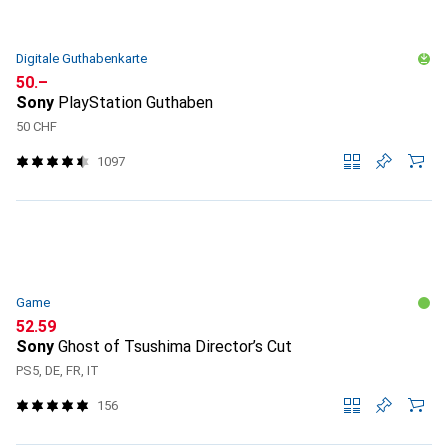
Digitale Guthabenkarte
CHF
50.–
Sony
PlayStation Guthaben
50 CHF
1097
Game
CHF
52.59
Sony
Ghost of Tsushima Director’s Cut
PS5, DE, FR, IT
156