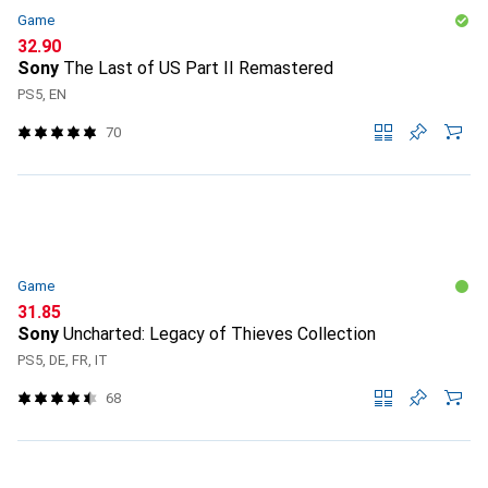
Game
CHF
32.90
Sony
The Last of US Part II Remastered
PS5, EN
70
Game
CHF
31.85
Sony
Uncharted: Legacy of Thieves Collection
PS5, DE, FR, IT
68