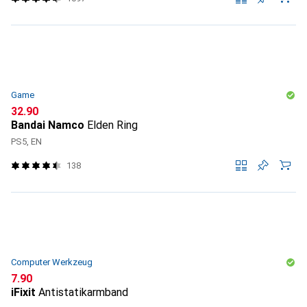
Game
CHF
32.90
Bandai Namco
Elden Ring
PS5, EN
138
Computer Werkzeug
CHF
7.90
iFixit
Antistatikarmband