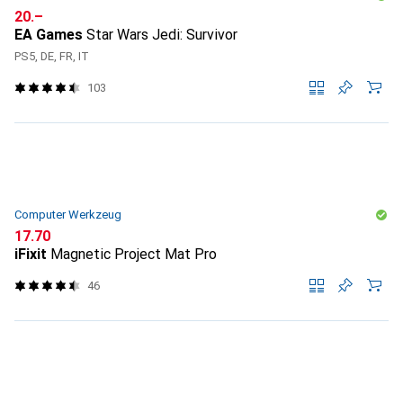
CHF
20.–
EA Games
Star Wars Jedi: Survivor
PS5, DE, FR, IT
103
Computer Werkzeug
CHF
17.70
iFixit
Magnetic Project Mat Pro
46