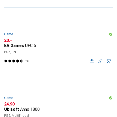
Game
CHF
20.–
EA Games
UFC 5
PS5, EN
26
Game
CHF
24.90
Ubisoft
Anno 1800
PS5, Multilingual