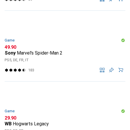
Game
CHF
49.90
Sony
Marvel's Spider-Man 2
PS5, DE, FR, IT
183
Game
CHF
29.90
WB
Hogwarts Legacy