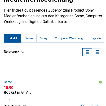
Hier findest du passendes Zubehör zum Produkt Sony
Medienfernbedienung aus den Kategorien Game, Computer
Werkzeug und Digitale Guthabenkarte.
Beliebt
Game
Sony
Computer Werkzeug
Digitale G
Relevanz
Produktliste
Game
CHF
15.90
Rockstar
GTA 5
PS5, DE