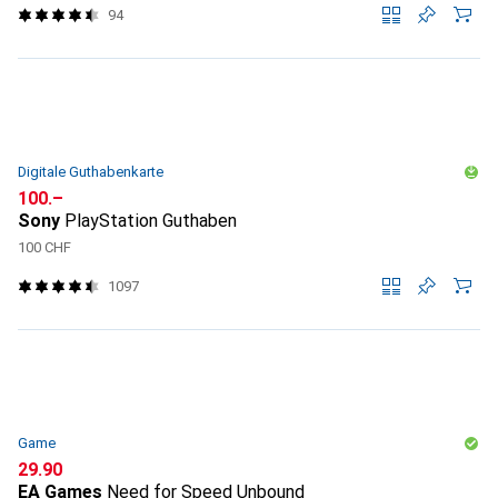
94
Digitale Guthabenkarte
CHF
100.–
Sony
PlayStation Guthaben
100 CHF
1097
Game
CHF
29.90
EA Games
Need for Speed Unbound