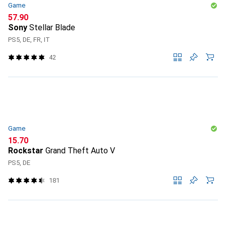
Game
CHF
57.90
Sony
Stellar Blade
PS5, DE, FR, IT
42
Game
CHF
15.70
Rockstar
Grand Theft Auto V
PS5, DE
181