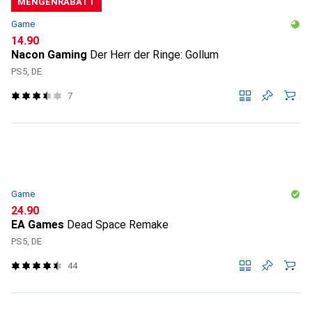
MENGENRABATT
Game
CHF
14.90
Nacon Gaming
Der Herr der Ringe: Gollum
PS5, DE
7
Game
CHF
24.90
EA Games
Dead Space Remake
PS5, DE
44