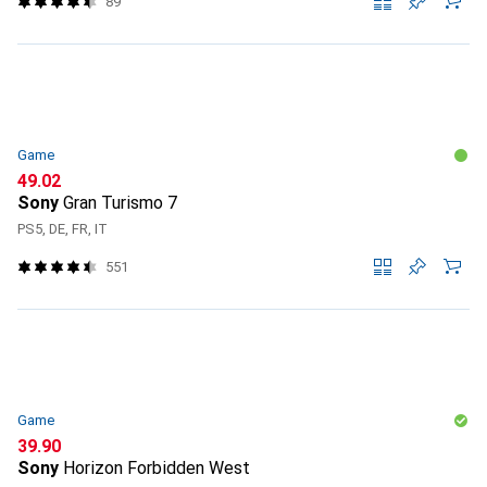
89
Game
CHF
49.02
Sony
Gran Turismo 7
PS5, DE, FR, IT
551
Game
CHF
39.90
Sony
Horizon Forbidden West