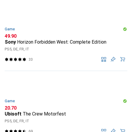
Game
CHF
49.90
Sony
Horizon Forbidden West: Complete Edition
PS5, DE, FR, IT
33
Game
CHF
20.70
Ubisoft
The Crew Motorfest
PS5, DE, FR, IT
69