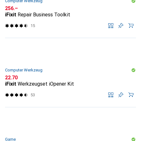
Computer Werkzeug
CHF
256.–
iFixit
Repair Business Toolkit
15
Computer Werkzeug
CHF
22.70
iFixit
Werkzeugset iOpener Kit
53
Game