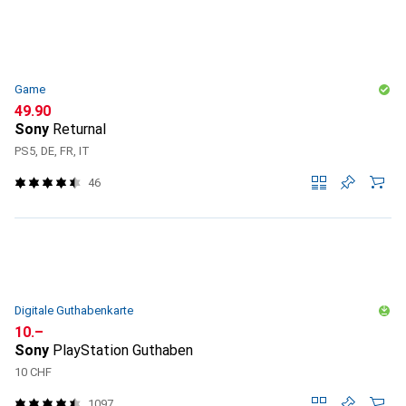
Game
CHF
49.90
Sony
Returnal
PS5, DE, FR, IT
46
Digitale Guthabenkarte
CHF
10.–
Sony
PlayStation Guthaben
10 CHF
1097