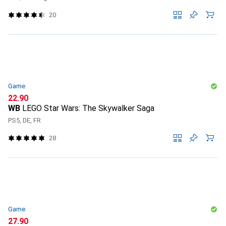
20
Game
CHF
22.90
WB
LEGO Star Wars: The Skywalker Saga
PS5, DE, FR
28
Game
CHF
27.90