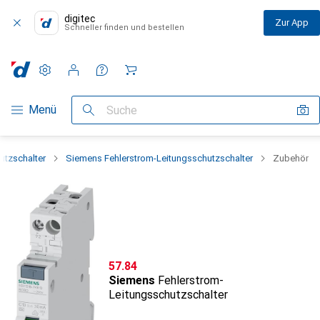
digitec
Zur App
Schneller finden und bestellen
Einstellungen
Kundenkonto
Vergleichslisten
Merklisten
Warenkorb
Navigation nach Kategorien
Menü
Suche
utzschalter
Siemens Fehlerstrom-Leitungsschutzschalter
Zubehör
CHF
57.84
Siemens
Fehlerstrom-
Leitungsschutzschalter