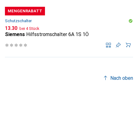
MENGENRABATT
Schutzschalter
CHF
13.30
bei 4 Stück
Siemens
Hilfsstromschalter 6A 1S 1Ö
Nach oben