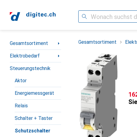
Suche
Navigation nach Kategorien
Gesamtsortiment
Elekt
Gesamtsortiment
Elektrobedarf
Steuerungstechnik
Aktor
Energiemessgerät
CH
16
Si
Relais
Schalter + Taster
Schutzschalter