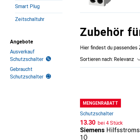
Smart Plug
Zeitschaltuhr
Zubehör fü
Angebote
Hier findest du passendes
Ausverkauf
Sortieren nach
:
Relevanz
Schutzschalter
Gebraucht
Produktliste
Schutzschalter
MENGENRABATT
Schutzschalter
CHF
13.30
bei 4 Stück
Siemens
Hilfsstroms
1Ö