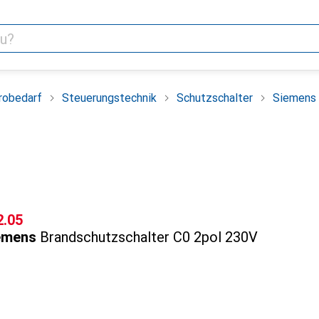
robedarf
Steuerungstechnik
Schutzschalter
Siemens 
F
2.05
emens
Brandschutzschalter C0 2pol 230V