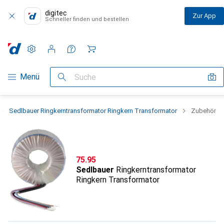
digitec
Zur App
Schneller finden und bestellen
Einstellungen
Kundenkonto
Vergleichslisten
Merklisten
Warenkorb
Navigation nach Kategorien
Menü
Suche
Sedlbauer Ringkerntransformator Ringkern Transformator
Zubehör
CHF
75.95
Sedlbauer
Ringkerntransformator
Ringkern Transformator