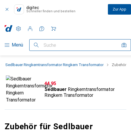
digitec
Zur App
Schneller finden und bestellen
Einstellungen
Kundenkonto
Vergleichslisten
Merklisten
Warenkorb
Navigation nach Kategorien
Menü
Suche
Sedlbauer Ringkerntransformator Ringkern Transformator
Zubehör
CHF
44.95
Sedlbauer
Ringkerntransformator
Ringkern Transformator
Zubehör für Sedlbauer