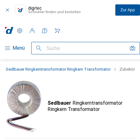
digitec
Zur App
Schneller finden und bestellen
Einstellungen
Kundenkonto
Vergleichslisten
Merklisten
Warenkorb
Navigation nach Kategorien
Menü
Suche
Sedlbauer Ringkerntransformator Ringkern Transformator
Zubehör
Sedlbauer
Ringkerntransformator
Ringkern Transformator