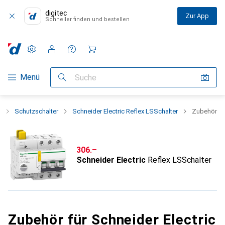
digitec
Zur App
Schneller finden und bestellen
Einstellungen
Kundenkonto
Vergleichslisten
Merklisten
Warenkorb
Navigation nach Kategorien
Menü
Suche
k
Schutzschalter
Schneider Electric Reflex LSSchalter
Zubehör
CHF
306.–
Schneider Electric
Reflex LSSchalter
Zubehör für Schneider Electric