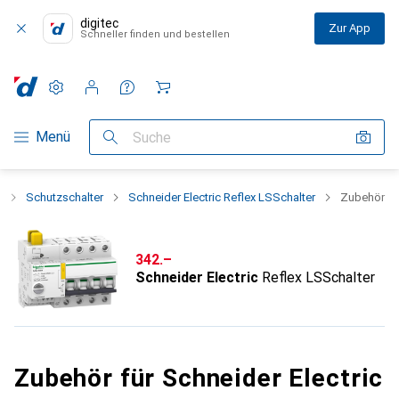
digitec
Zur App
Schneller finden und bestellen
Einstellungen
Kundenkonto
Vergleichslisten
Merklisten
Warenkorb
Navigation nach Kategorien
Menü
Suche
k
Schutzschalter
Schneider Electric Reflex LSSchalter
Zubehör
CHF
342.–
Schneider Electric
Reflex LSSchalter
Zubehör für Schneider Electric