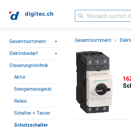
Suche
Navigation nach Kategorien
Gesamtsortiment
Elekt
Gesamtsortiment
Elektrobedarf
Steuerungstechnik
Aktor
CH
16
Sch
Energiemessgerät
Relais
Schalter + Taster
Schutzschalter