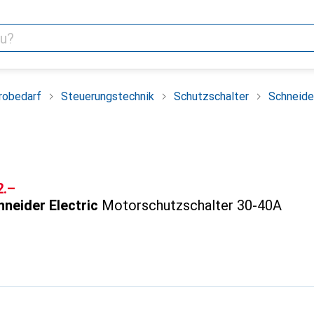
robedarf
Steuerungstechnik
Schutzschalter
Schneide
F
2.–
neider Electric
Motorschutzschalter 30-40A