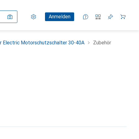
Einstellungen
Kundenkonto
Vergleichslisten
Merklisten
Warenkorb
Anmelden
r Electric Motorschutzschalter 30-40A
Zubehör